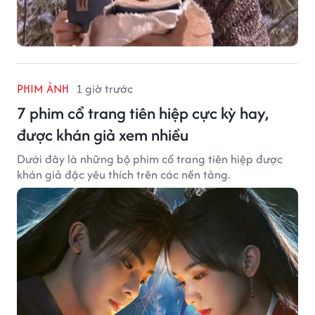
PHIM ẢNH
1 giờ trước
7 phim cổ trang tiên hiệp cực kỳ hay,
được khán giả xem nhiều
Dưới đây là những bộ phim cổ trang tiên hiệp được
khán giả đặc yêu thích trên các nền tảng.