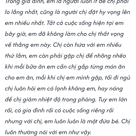
Trong gia đình, em là người luôn ít để chị phải
lo lắng nhất, cũng là người chị đặt hy vọng lên
em nhiều nhất. Tất cả cuộc sống hiện tại em
bây giờ, em đã không làm cho chị thất vọng
về thằng em này. Chị còn hứa với em nhiều
thứ lắm, em còn phải gặp chị để nhõng nhẽo
khi mỗi bữa ăn em cần chị gắp từng món ăn
cho em ăn, mỗi khi chị em mình gặp, tối đi ngủ
chị luôn hỏi em có lạnh không em, hay nóng
để chị giảm nhiệt độ trong phòng. Tuy em lớn
rồi, có gia đình rồi có cuộc sống riêng rồi
nhưng với chị, em luôn luôn là một đứa bé. Chị
luôn thường nói với em như vậy.