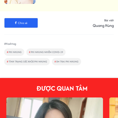
Bài viết
Chia sẻ
Quang Hùng
#Hashtag
#
PHI NHUNG
#
PHI NHUNG NHIỄM COVID-19
#
TÌNH TRẠNG SỨC KHỎE PHI NHUNG
#
EM TRAI PHI NHUNG
ĐƯỢC QUAN TÂM