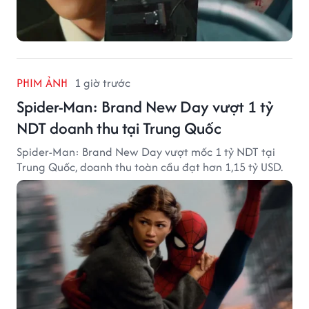
PHIM ẢNH
1 giờ trước
Spider-Man: Brand New Day vượt 1 tỷ
NDT doanh thu tại Trung Quốc
Spider-Man: Brand New Day vượt mốc 1 tỷ NDT tại
Trung Quốc, doanh thu toàn cầu đạt hơn 1,15 tỷ USD.