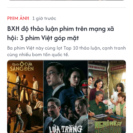
PHIM ẢNH
1 giờ trước
BXH độ thảo luận phim trên mạng xã
hội: 3 phim Việt góp mặt
Ba phim Việt này cùng lọt Top 10 thảo luận, cạnh tranh
cùng nhiều bom tấn quốc tế.