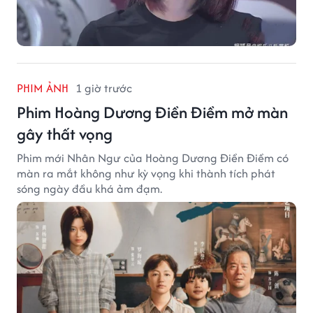
PHIM ẢNH
1 giờ trước
Phim Hoàng Dương Điền Điềm mở màn
gây thất vọng
Phim mới Nhân Ngư của Hoàng Dương Điền Điềm có
màn ra mắt không như kỳ vọng khi thành tích phát
sóng ngày đầu khá ảm đạm.