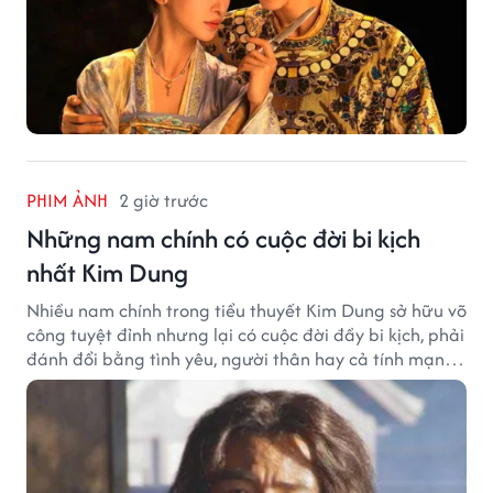
PHIM ẢNH
2 giờ trước
Những nam chính có cuộc đời bi kịch
nhất Kim Dung
Nhiều nam chính trong tiểu thuyết Kim Dung sở hữu võ
công tuyệt đỉnh nhưng lại có cuộc đời đầy bi kịch, phải
đánh đổi bằng tình yêu, người thân hay cả tính mạng,
khiến độc giả không khỏi tiếc nuối.