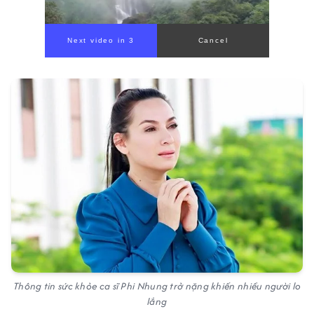
Next video in 1
Cancel
Thông tin sức khỏe ca sĩ Phi Nhung trở nặng khiến nhiều người lo
lắng