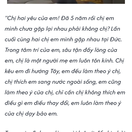
"Chị hai yêu của em! Đã 5 năm rồi chị em
mình chưa gặp lại nhau phải không chị? Lần
cuối cùng hai chị em mình gặp nhau tại Đức.
Trong tâm trí của em, sâu tận đấy lòng của
em, chị là một người mẹ em luôn tôn kính. Chị
kêu em đi hướng Tây, em đều làm theo ý chị,
chị thích em sang nước ngoài sống, em cũng
làm theo ý của chị, chỉ cần chị không thích em
điều gì em điều thay đổi, em luôn làm theo ý
của chị dạy bảo em.