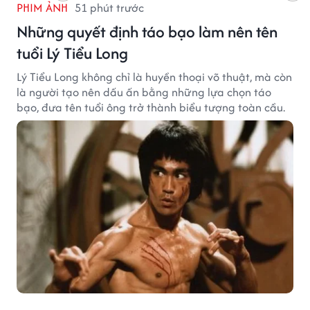
PHIM ẢNH
51 phút trước
Những quyết định táo bạo làm nên tên
tuổi Lý Tiểu Long
Lý Tiểu Long không chỉ là huyền thoại võ thuật, mà còn
là người tạo nên dấu ấn bằng những lựa chọn táo
bạo, đưa tên tuổi ông trở thành biểu tượng toàn cầu.