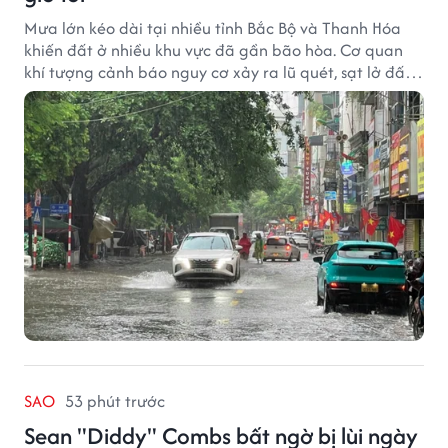
Mưa lớn kéo dài tại nhiều tỉnh Bắc Bộ và Thanh Hóa
khiến đất ở nhiều khu vực đã gần bão hòa. Cơ quan
khí tượng cảnh báo nguy cơ xảy ra lũ quét, sạt lở đất
trong những giờ tới.
SAO
53 phút trước
Sean "Diddy" Combs bất ngờ bị lùi ngày