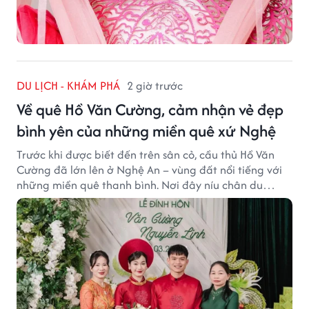
DU LỊCH - KHÁM PHÁ
2 giờ trước
Về quê Hồ Văn Cường, cảm nhận vẻ đẹp
bình yên của những miền quê xứ Nghệ
Trước khi được biết đến trên sân cỏ, cầu thủ Hồ Văn
Cường đã lớn lên ở Nghệ An – vùng đất nổi tiếng với
những miền quê thanh bình. Nơi đây níu chân du
khách bằng cánh đồng xanh, làng quê yên ả và nhịp
sống chậm đầy bình yên.