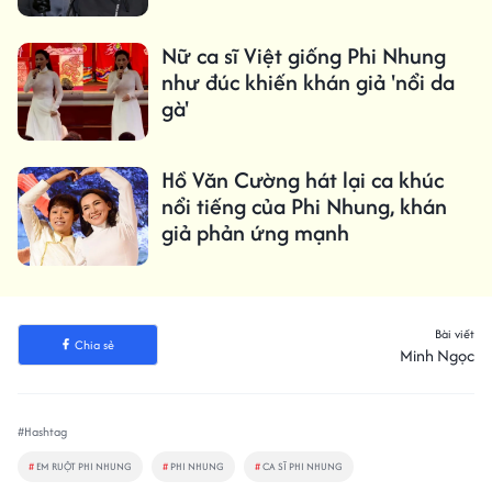
Nữ ca sĩ Việt giống Phi Nhung
như đúc khiến khán giả 'nổi da
gà'
Hồ Văn Cường hát lại ca khúc
nổi tiếng của Phi Nhung, khán
giả phản ứng mạnh
Bài viết
Chia sẻ
Minh Ngọc
#Hashtag
#
EM RUỘT PHI NHUNG
#
PHI NHUNG
#
CA SĨ PHI NHUNG