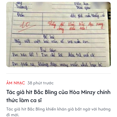
khiến thầy giáo nghẹn ngào viết lời phê: "Thầy đã
khóc khi đọc xong dòng đầu tiên."
ÂM NHẠC
38 phút trước
Tác giả hit Bắc Bling của Hòa Minzy chính
thức làm ca sĩ
Tác giả hit Bắc Bling khiến khán giả bất ngờ với hướng
đi mới.