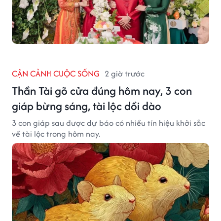
CẬN CẢNH CUỘC SỐNG
2 giờ trước
Thần Tài gõ cửa đúng hôm nay, 3 con
giáp bừng sáng, tài lộc dồi dào
3 con giáp sau được dự báo có nhiều tín hiệu khởi sắc
về tài lộc trong hôm nay.