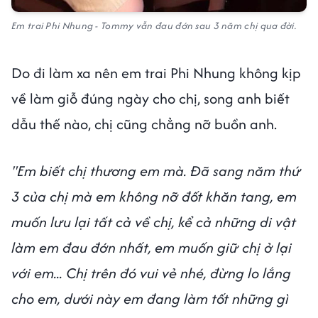
Em trai Phi Nhung - Tommy vẫn đau đớn sau 3 năm chị qua đời.
Do đi làm xa nên em trai Phi Nhung không kịp
về làm giỗ đúng ngày cho chị, song anh biết
dẫu thế nào, chị cũng chẳng nỡ buồn anh.
"Em biết chị thương em mà. Đã sang năm thứ
3 của chị mà em không nỡ đốt khăn tang, em
muốn lưu lại tất cả về chị, kể cả những di vật
làm em đau đớn nhất, em muốn giữ chị ở lại
với em... Chị trên đó vui vẻ nhé, đừng lo lắng
cho em, dưới này em đang làm tốt những gì