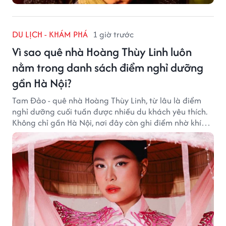
DU LỊCH - KHÁM PHÁ
1 giờ trước
Vì sao quê nhà Hoàng Thùy Linh luôn
nằm trong danh sách điểm nghỉ dưỡng
gần Hà Nội?
Tam Đảo - quê nhà Hoàng Thùy Linh, từ lâu là điểm
nghỉ dưỡng cuối tuần được nhiều du khách yêu thích.
Không chỉ gần Hà Nội, nơi đây còn ghi điểm nhờ khí
hậu mát mẻ, cảnh sắc thơ mộng và không gian yên
bình giữa núi rừng.