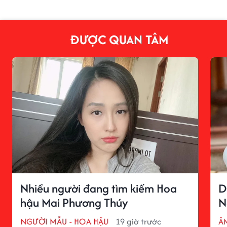
ĐƯỢC QUAN TÂM
Nhiều người đang tìm kiếm Hoa
D
hậu Mai Phương Thúy
N
NGƯỜI MẪU - HOA HẬU
19 giờ trước
Â