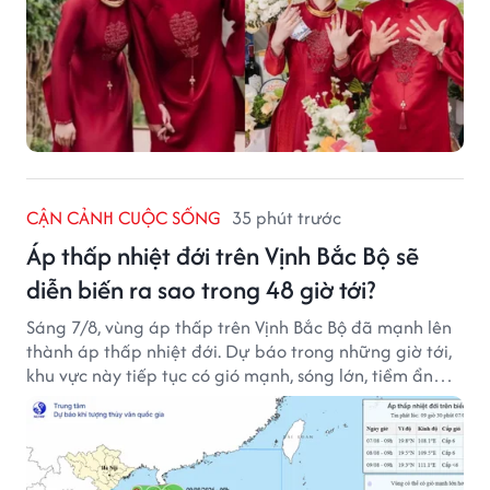
CẬN CẢNH CUỘC SỐNG
35 phút trước
Áp thấp nhiệt đới trên Vịnh Bắc Bộ sẽ
diễn biến ra sao trong 48 giờ tới?
Sáng 7/8, vùng áp thấp trên Vịnh Bắc Bộ đã mạnh lên
thành áp thấp nhiệt đới. Dự báo trong những giờ tới,
khu vực này tiếp tục có gió mạnh, sóng lớn, tiềm ẩn
nhiều nguy cơ đối với hoạt động của tàu thuyền trên
biển.