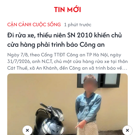
TIN MỚI
CẬN CẢNH CUỘC SỐNG
1 phút trước
Đi rửa xe, thiếu niên SN 2010 khiến chủ
cửa hàng phải trình báo Công an
Ngày 7/8, theo Cổng TTĐT Công an TP Hà Nội, ngày
31/7/2026, anh N.C.T, chủ một cửa hàng rửa xe tại thôn
Cát Thuế, xã An Khánh, đến Công an xã trình báo về
việc bị mất trộm chiếc xe máy Honda Wave. Trong cốp
xe còn có nhiều giấy tờ cá nhân và khoảng 1,2 triệu
đồng tiền mặt.
×
×