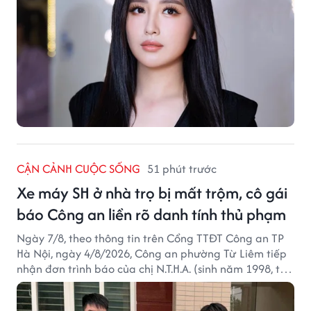
CẬN CẢNH CUỘC SỐNG
51 phút trước
Xe máy SH ở nhà trọ bị mất trộm, cô gái
báo Công an liền rõ danh tính thủ phạm
Ngày 7/8, theo thông tin trên Cổng TTĐT Công an TP
Hà Nội, ngày 4/8/2026, Công an phường Từ Liêm tiếp
nhận đơn trình báo của chị N.T.H.A. (sinh năm 1998, trú
tại phường Từ Liêm) về việc bị kẻ gian lấy trộm chiếc
xe mô tô Honda SH 125i, tại khu nhà trọ nơi đang sinh