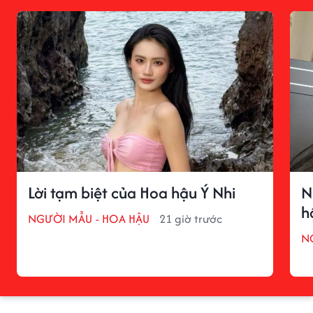
Lời tạm biệt của Hoa hậu Ý Nhi
N
h
NGƯỜI MẪU - HOA HẬU
21 giờ trước
N