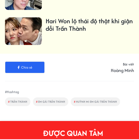
Hari Won lộ thái độ thật khi giận
dỗi Trấn Thành
Bài viết
Chia sẻ
Hoàng Minh
#Hashtag
#
TRẤN THÀNH
#
EM GÁI TRẤN THÀNH
#
HUỲNH MI EM GÁI TRẤN THÀNH
ĐƯỢC QUAN TÂM