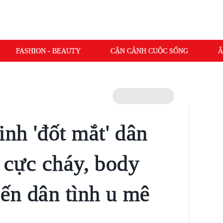
FASHION - BEAUTY
CẬN CẢNH CUỘC SỐNG
Â
nh 'đốt mắt' dân
i cực cháy, body
ến dân tình u mê