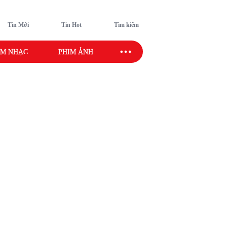
Tin Mới
Tin Hot
Tìm kiếm
M NHẠC
PHIM ẢNH
SAO SPORT