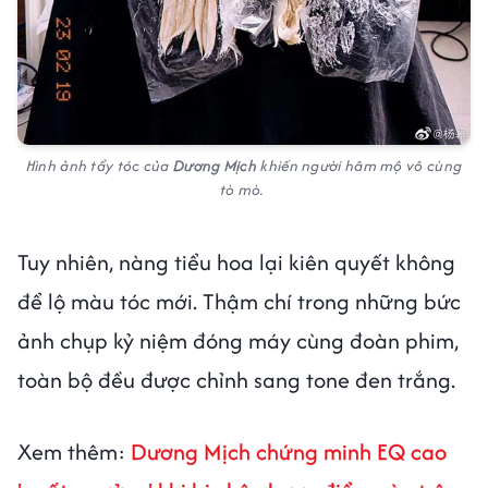
Hình ảnh tẩy tóc của
Dương Mịch
khiến người hâm mộ vô cùng
tò mò.
Tuy nhiên, nàng tiểu hoa lại kiên quyết không
để lộ màu tóc mới. Thậm chí trong những bức
ảnh chụp kỷ niệm đóng máy cùng đoàn phim,
toàn bộ đều được chỉnh sang tone đen trắng.
Xem thêm:
Dương Mịch chứng minh EQ cao