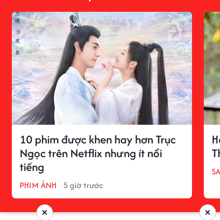
10 phim được khen hay hơn Trục
H
Ngọc trên Netflix nhưng ít nổi
T
tiếng
S
PHIM ẢNH
5 giờ trước
×
×