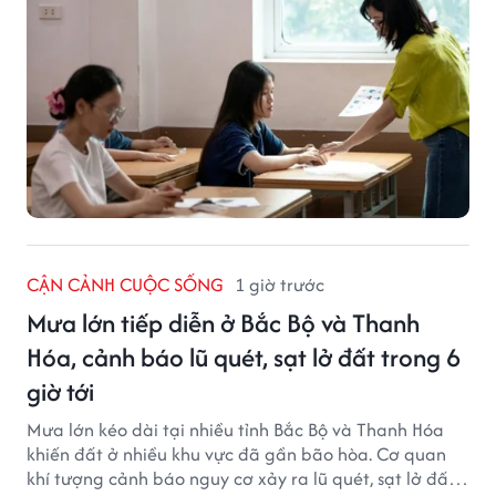
CẬN CẢNH CUỘC SỐNG
1 giờ trước
Mưa lớn tiếp diễn ở Bắc Bộ và Thanh
Hóa, cảnh báo lũ quét, sạt lở đất trong 6
giờ tới
Mưa lớn kéo dài tại nhiều tỉnh Bắc Bộ và Thanh Hóa
khiến đất ở nhiều khu vực đã gần bão hòa. Cơ quan
khí tượng cảnh báo nguy cơ xảy ra lũ quét, sạt lở đất