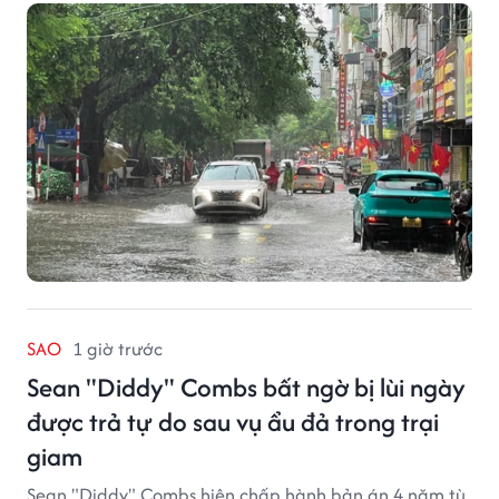
trong những giờ tới.
SAO
1 giờ trước
Sean "Diddy" Combs bất ngờ bị lùi ngày
được trả tự do sau vụ ẩu đả trong trại
giam
Sean "Diddy" Combs hiện chấp hành bản án 4 năm tù