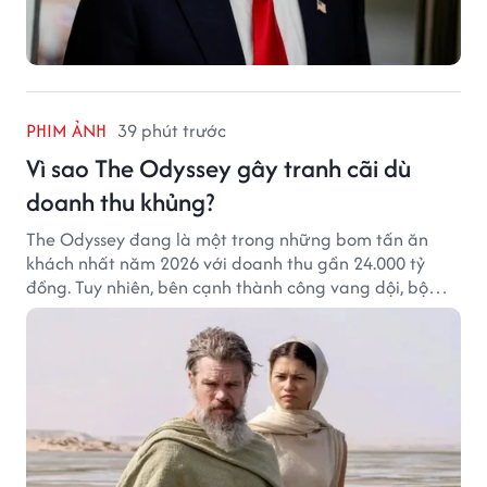
PHIM ẢNH
39 phút trước
Vì sao The Odyssey gây tranh cãi dù
doanh thu khủng?
The Odyssey đang là một trong những bom tấn ăn
khách nhất năm 2026 với doanh thu gần 24.000 tỷ
đồng. Tuy nhiên, bên cạnh thành công vang dội, bộ
phim của Christopher Nolan cũng vấp phải không ít
tranh cãi từ khán giả.