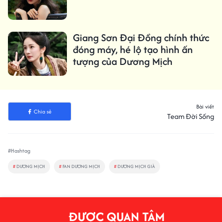
Giang Sơn Đại Đồng chính thức
đóng máy, hé lộ tạo hình ấn
tượng của Dương Mịch
Bài viết
Chia sẻ
Team Đời Sống
#Hashtag
#
DƯƠNG MỊCH
#
FAN DƯƠNG MỊCH
#
DƯƠNG MỊCH GIÀ
ĐƯỢC QUAN TÂM