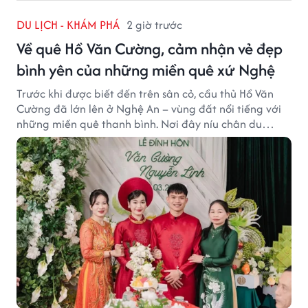
DU LỊCH - KHÁM PHÁ
2 giờ trước
Về quê Hồ Văn Cường, cảm nhận vẻ đẹp
bình yên của những miền quê xứ Nghệ
Trước khi được biết đến trên sân cỏ, cầu thủ Hồ Văn
Cường đã lớn lên ở Nghệ An – vùng đất nổi tiếng với
những miền quê thanh bình. Nơi đây níu chân du
khách bằng cánh đồng xanh, làng quê yên ả và nhịp
sống chậm đầy bình yên.