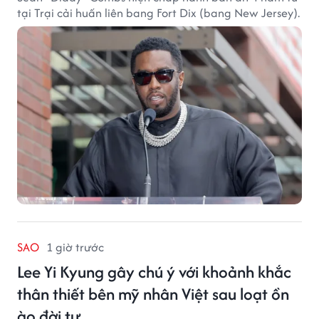
tại Trại cải huấn liên bang Fort Dix (bang New Jersey).
SAO
1 giờ trước
Lee Yi Kyung gây chú ý với khoảnh khắc
thân thiết bên mỹ nhân Việt sau loạt ồn
ào đời tư