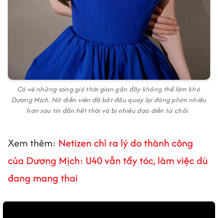
Có vẻ những sóng gió thời gian gần đây không thể làm khó
Dương Mịch. Nữ diễn viên đã bắt đầu quay lại đóng phim nhiều
hơn sau tin đồn hết thời và bị nhiều đạo diễn từ chối.
Xem thêm:
Netizen chỉ ra lý do thành công
của Dương Mịch: U40 vẫn tẩy tóc, làm việc dù
đang mang thai