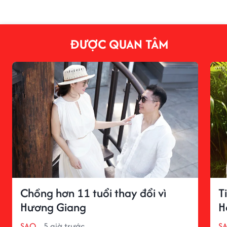
ĐƯỢC QUAN TÂM
Chồng hơn 11 tuổi thay đổi vì
T
Hương Giang
H
SAO
5 giờ trước
S