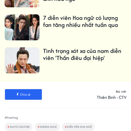
7 diễn viên Hoa ngữ có lượng
fan tăng nhiều nhất tuần qua
Tình trạng xót xa của nam diễn
viên 'Thần điêu đại hiệp'
Bài viết
Chia sẻ
Thiên Bình - CTV
#Hashtag
#
HAUTE COUTURE
#
DƯƠNG MỊCH
#
DIỄN VIÊN HOA NGỮ