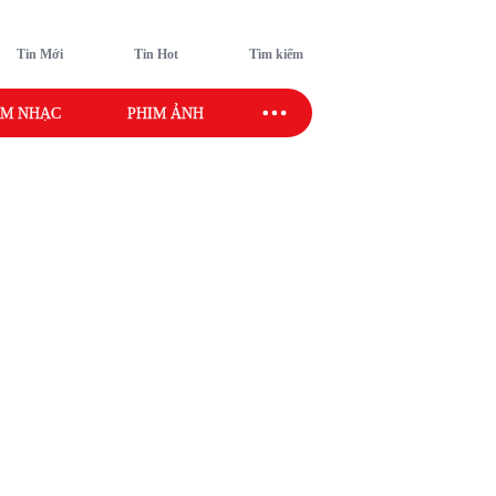
Tin Mới
Tin Hot
Tìm kiếm
M NHẠC
PHIM ẢNH
SAO SPORT