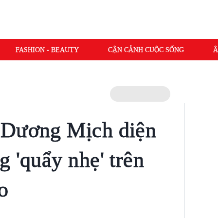
FASHION - BEAUTY
CẬN CẢNH CUỘC SỐNG
Â
 Dương Mịch diện
 'quẩy nhẹ' trên
o