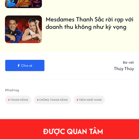
Mesdames Thanh Sắc rời rạp với
doanh thu không như kỳ vọng
Bài viết
Chia sẻ
Thúy Thúy
#Hashtag
#
THANH HẰNG
#
CHỒNG THANH HẰNG
#
TRẦN NHẬT MINH
ĐƯỢC QUAN TÂM