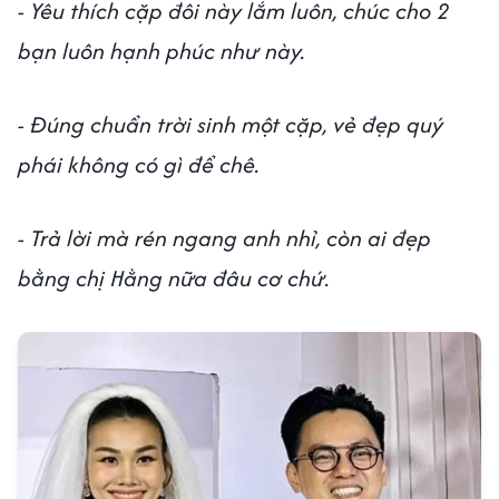
- Yêu thích cặp đôi này lắm luôn, chúc cho 2
bạn luôn hạnh phúc như này.
- Đúng chuẩn trời sinh một cặp, vẻ đẹp quý
phái không có gì để chê.
- Trả lời mà rén ngang anh nhỉ, còn ai đẹp
bằng chị Hằng nữa đâu cơ chứ.