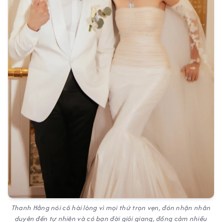
Thanh Hằng nói cô hài lòng vì mọi thứ trọn vẹn, đón nhận nhân
duyên đến tự nhiên và có bạn đời giỏi giang, đồng cảm nhiều