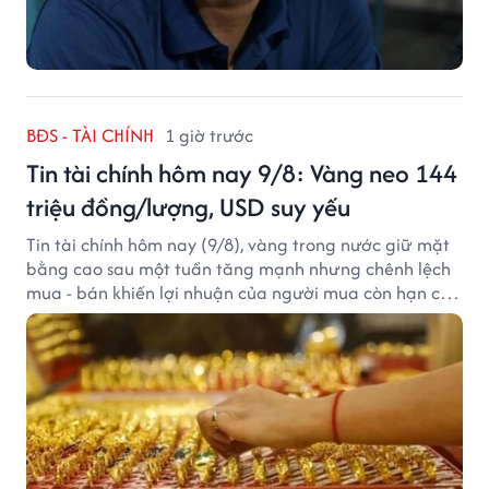
BĐS - TÀI CHÍNH
1 giờ trước
Tin tài chính hôm nay 9/8: Vàng neo 144
triệu đồng/lượng, USD suy yếu
Tin tài chính hôm nay (9/8), vàng trong nước giữ mặt
bằng cao sau một tuần tăng mạnh nhưng chênh lệch
mua - bán khiến lợi nhuận của người mua còn hạn chế,
trong khi USD chịu sức ép sau dữ liệu việc làm Mỹ gây
thất vọng.