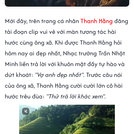
Mới đây, trên trang cá nhân
Thanh Hằng
đăng
tải đoạn clip vui vẻ với màn tương tác hài
hước cùng ông xã. Khi được Thanh Hằng hỏi
hôm nay ai đẹp nhất, Nhạc trưởng Trần Nhật
Minh liền trả lời với khuôn mặt đầy tự hào và
dứt khoát:
"Vợ anh đẹp nhất".
Trước câu nói
của ông xã, Thanh Hằng cười cười lớn cô hài
hước trêu đùa:
"Thử trả lời khác xem".