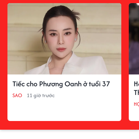
Tiếc cho Phương Oanh ở tuổi 37
H
T
SAO
11 giờ trước
H