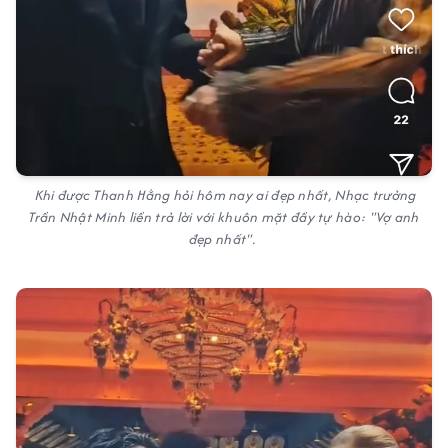
Khi được Thanh Hằng hỏi hôm nay ai đẹp nhất, Nhạc trưởng
Trần Nhật Minh liền trả lời với khuôn mặt đầy tự hào:
"Vợ anh
đẹp nhất".