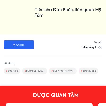
Tiếc cho Đức Phúc, liên quan Mỹ
Tâm
Bài viết
Chia sẻ
Phương Thảo
#Hashtag
#
ĐỨC PHÚC
#
ĐỨC PHÚC MỸ TÂM
#
ĐỨC PHÚC VÀ MỸ TÂM
#
ĐỨC PHÚC 2 9
ĐƯỢC QUAN TÂM