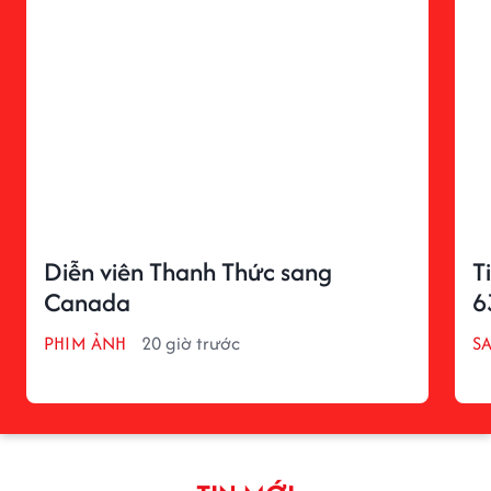
Diễn viên Thanh Thức sang
T
Canada
6
PHIM ẢNH
20 giờ trước
S