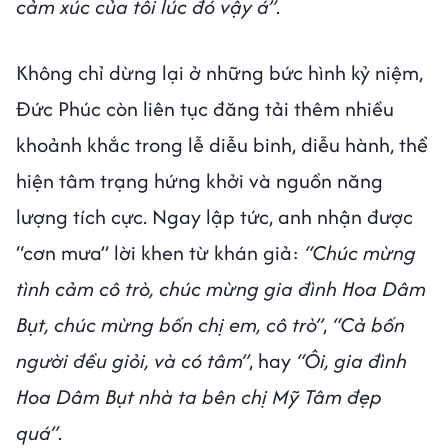
cảm xúc của tôi lúc đó vậy á”
.
Không chỉ dừng lại ở những bức hình kỷ niệm,
Đức Phúc còn liên tục đăng tải thêm nhiều
khoảnh khắc trong lễ diễu binh, diễu hành, thể
hiện tâm trạng hứng khởi và nguồn năng
lượng tích cực. Ngay lập tức, anh nhận được
“cơn mưa” lời khen từ khán giả:
“Chúc mừng
tình cảm cô trò, chúc mừng gia đình Hoa Dâm
Bụt, chúc mừng bốn chị em, cô trò”
,
“Cả bốn
người đều giỏi, và có tâm”
, hay
“Ôi, gia đình
Hoa Dâm Bụt nhà ta bên chị Mỹ Tâm đẹp
quá”
.