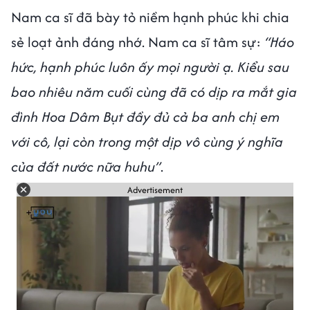
Nam ca sĩ đã bày tỏ niềm hạnh phúc khi chia
sẻ loạt ảnh đáng nhớ. Nam ca sĩ tâm sự:
“Háo
hức, hạnh phúc luôn ấy mọi người ạ. Kiểu sau
bao nhiêu năm cuối cùng đã có dịp ra mắt gia
đình Hoa Dâm Bụt đầy đủ cả ba anh chị em
với cô, lại còn trong một dịp vô cùng ý nghĩa
của đất nước nữa huhu”
.
Advertisement