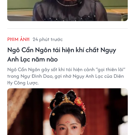
PHIM ẢNH
24 phút trước
Ngô Cẩn Ngôn tái hiện khí chất Ngụy
Anh Lạc năm nào
Ngô Cẩn Ngôn gây sốt khi tái hiện cảnh “gọi thiên lôi”
trong Ngự Đình Dao, gợi nhớ Ngụy Anh Lạc của Diên
Hy Công Lược.