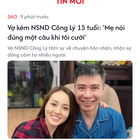
TIN MỚI
SAO
9 phút trước
Vợ kém NSND Công Lý 15 tuổi: 'Mẹ nói
đúng một câu khi tôi cưới'
Vợ NSND Công Lý tâm sự về chuyện hôn nhân, nhận sự
đồng cảm từ nhiều người.