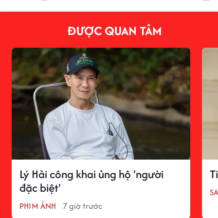
ĐƯỢC QUAN TÂM
Lý Hải công khai ủng hộ 'người
T
đặc biệt'
S
PHIM ẢNH
7 giờ trước