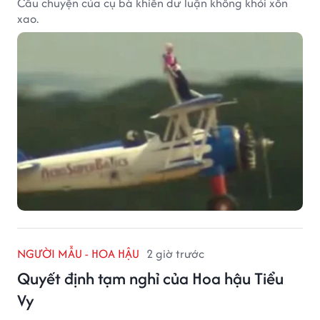
Câu chuyện của cụ bà khiến dư luận không khỏi xôn
xao.
NGƯỜI MẪU - HOA HẬU
2 giờ trước
Quyết định tạm nghỉ của Hoa hậu Tiểu
Vy