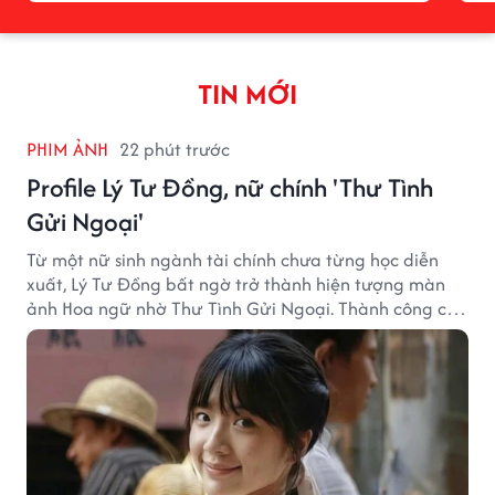
TIN MỚI
PHIM ẢNH
22 phút trước
Profile Lý Tư Đồng, nữ chính 'Thư Tình
Gửi Ngoại'
Từ một nữ sinh ngành tài chính chưa từng học diễn
xuất, Lý Tư Đồng bất ngờ trở thành hiện tượng màn
ảnh Hoa ngữ nhờ Thư Tình Gửi Ngoại. Thành công của
bộ phim doanh thu hơn 8.100 tỷ đồng đã mở ra bước
ngoặt lớn trong cuộc đời cô gái sinh năm 2004.