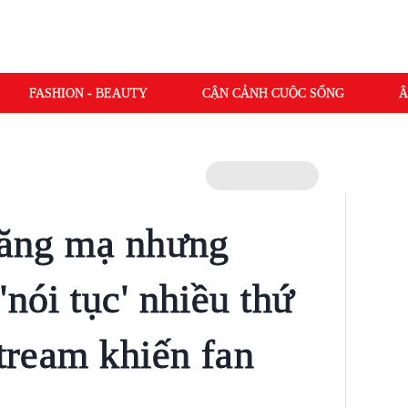
FASHION - BEAUTY
CẬN CẢNH CUỘC SỐNG
Â
 lăng mạ nhưng
'nói tục' nhiều thứ
stream khiến fan