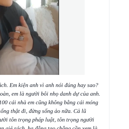
rách. Em kiện anh vì anh nói đúng hay sao?
toàn, em là người bôi nhọ danh dự của anh.
 100 cái nhà em cũng không bằng cái móng
ống thật đi, đừng sống ảo nữa. Cả lũ
ười tôn trọng pháp luật, tôn trọng người
n giẻ rách, hạ đẳng tao chẳng cần xem là