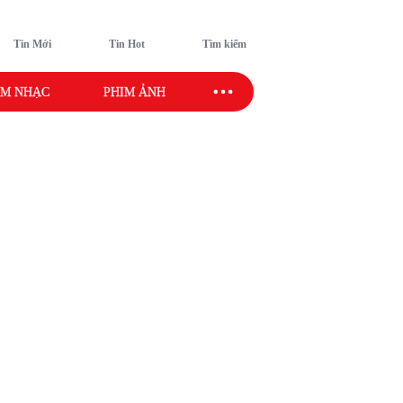
Tin Mới
Tin Hot
Tìm kiếm
M NHẠC
PHIM ẢNH
SAO SPORT