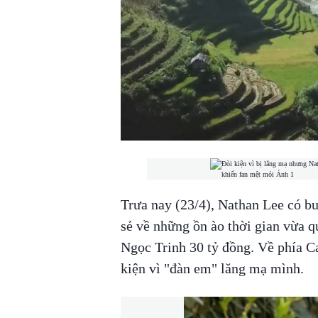
00:00
/
00:56
VIETNAM MOUNTA
Trưa nay (23/4), Nathan Lee có bu
sẻ về những ồn ào thời gian vừa q
Ngọc Trinh 30 tỷ đồng. Về phía C
kiện vì "đàn em" lăng mạ mình.