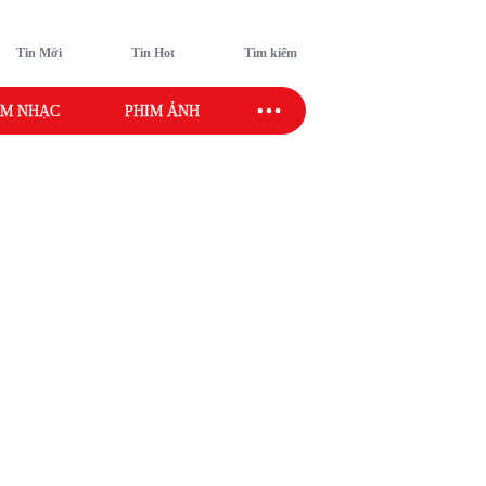
Tin Mới
Tin Hot
Tìm kiếm
M NHẠC
PHIM ẢNH
SAO SPORT