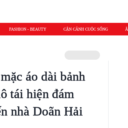
FASHION - BEAUTY
CẬN CẢNH CUỘC SỐNG
Â
mặc áo dài bảnh
lô tái hiện đám
ến nhà Doãn Hải