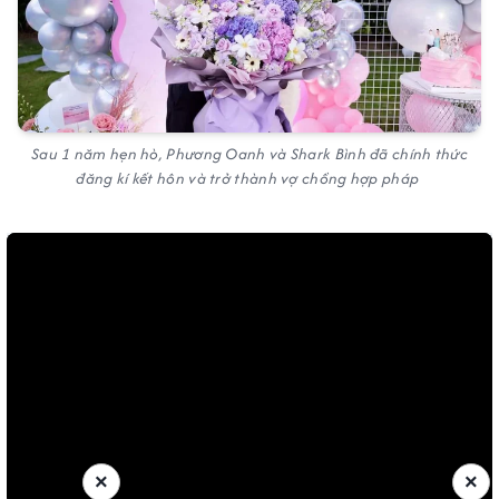
Sau 1 năm hẹn hò, Phương Oanh và Shark Bình đã chính thức
đăng kí kết hôn và trở thành vợ chồng hợp pháp
×
×