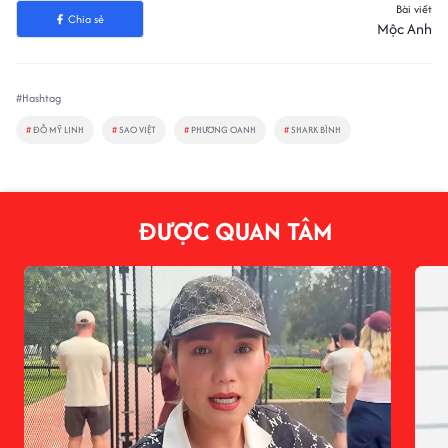
Bài viết
Chia sẻ
Mộc Anh
#Hashtag
#
ĐỖ MỸ LINH
#
SAO VIỆT
#
PHƯƠNG OANH
#
SHARK BÌNH
ĐƯỢC QUAN TÂM