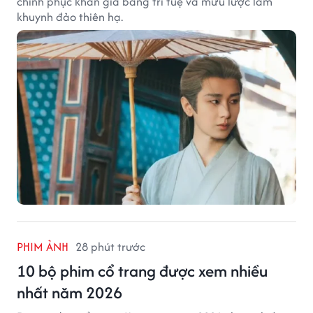
chinh phục khán giả bằng trí tuệ và mưu lược làm
khuynh đảo thiên hạ.
PHIM ẢNH
28 phút trước
10 bộ phim cổ trang được xem nhiều
nhất năm 2026