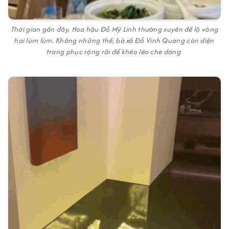
Thời gian gần đây, Hoa hậu Đỗ Mỹ Linh thường xuyên để lộ vòng
hai lùm lùm. Không những thế, bà xã Đỗ Vinh Quang còn diện
trang phục rộng rãi để khéo léo che dáng