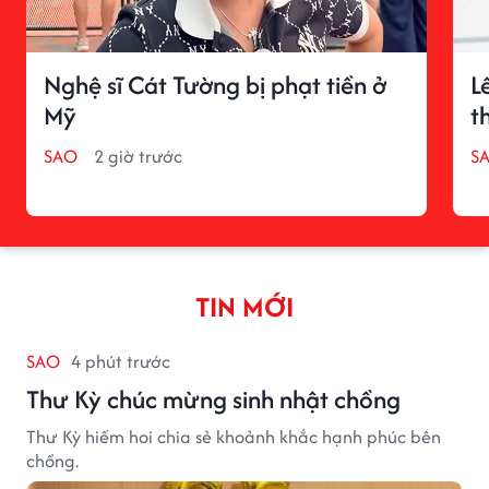
Nghệ sĩ Cát Tường bị phạt tiền ở
L
Mỹ
t
SAO
2 giờ trước
S
TIN MỚI
SAO
4 phút trước
Thư Kỳ chúc mừng sinh nhật chồng
Thư Kỳ hiếm hoi chia sẻ khoảnh khắc hạnh phúc bên
chồng.