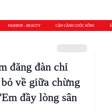
FASHION - BEAUTY
CẬN CẢNH CUỘC SỐNG
Â
m đăng đàn chỉ
 bỏ về giữa chừng
 'Em đầy lòng sân