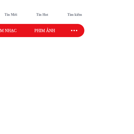
Tin Mới
Tin Hot
Tìm kiếm
M NHẠC
PHIM ẢNH
SAO SPORT