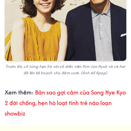
Trước đó, cô từng hẹn hò với cố diễn viên Kim Joo Hyuk và cả hai
đã lên kế hoạch cho đám cưới. (Ảnh All Kpop)
Xem thêm:
Bản sao gợi cảm của Song Hye Kyo
2 đời chồng, hẹn hò loạt tình trẻ náo loạn
showbiz