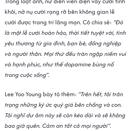
Trong loạt ảnh, nữ diễn viên diện váy cưới tinh
khôi, nở nụ cười rạng rỡ bên không gian lễ
cưới được trang trí lãng mạn. Cô chia sẻ:
“Đó
là một lễ cưới hoàn hảo, thời tiết tuyệt vời, tình
yêu thương từ gia đình, bạn bè, đồng nghiệp
và người thân. Mọi thứ đều tràn ngập niềm vui
và hạnh phúc, như thể dopamine bùng nổ
trong cuộc sống”
.
Lee Yoo Young bày tỏ thêm:
“Trên hết, tôi trân
trọng những ký ức quý giá bên chồng và con.
Tôi nghĩ dư âm này sẽ còn kéo dài và sẽ không
bao giờ quên. Cảm ơn tất cả mọi người”
.