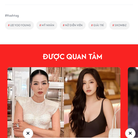
#Hashtag
#
LEE YOO YOUNG
#
MỸ NHÂN
#
NỮ DIỄN VIÊN
#
GIẢI TRÍ
#
SHOWBIZ
ĐƯỢC QUAN TÂM
×
×