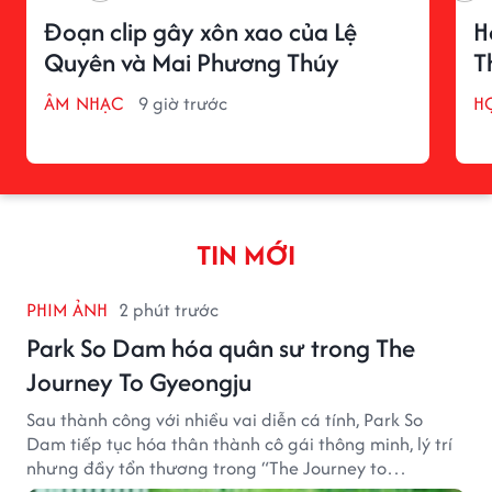
Đoạn clip gây xôn xao của Lệ
H
Quyên và Mai Phương Thúy
T
ÂM NHẠC
9 giờ trước
H
TIN MỚI
PHIM ẢNH
2 phút trước
Park So Dam hóa quân sư trong The
Journey To Gyeongju
Sau thành công với nhiều vai diễn cá tính, Park So
Dam tiếp tục hóa thân thành cô gái thông minh, lý trí
nhưng đầy tổn thương trong “The Journey to