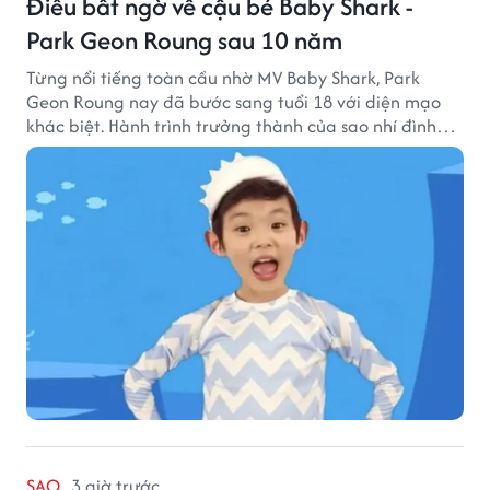
Điều bất ngờ về cậu bé Baby Shark -
Park Geon Roung sau 10 năm
Từng nổi tiếng toàn cầu nhờ MV Baby Shark, Park
Geon Roung nay đã bước sang tuổi 18 với diện mạo
khác biệt. Hành trình trưởng thành của sao nhí đình
đám một thời đang thu hút sự quan tâm của nhiều
khán giả.
SAO
3 giờ trước