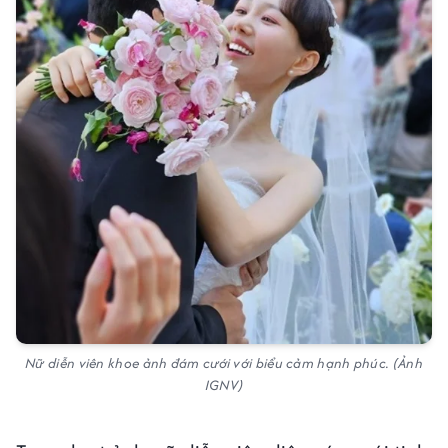
Nữ diễn viên khoe ảnh đám cưới với biểu cảm hạnh phúc. (Ảnh
IGNV)