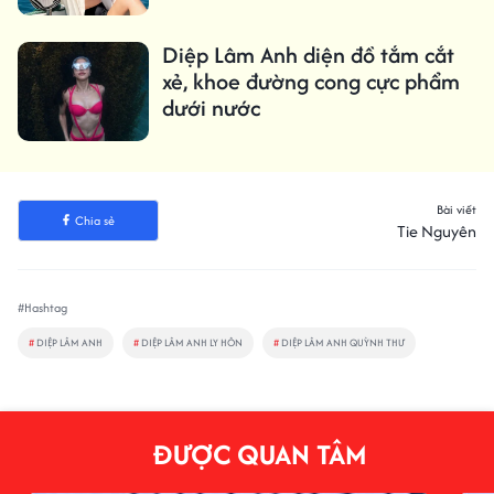
Diệp Lâm Anh diện đồ tắm cắt
xẻ, khoe đường cong cực phẩm
dưới nước
Bài viết
Chia sẻ
Tie Nguyên
#Hashtag
#
DIỆP LÂM ANH
#
DIỆP LÂM ANH LY HÔN
#
DIỆP LÂM ANH QUỲNH THƯ
ĐƯỢC QUAN TÂM