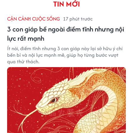
TIN MỚI
CẬN CẢNH CUỘC SỐNG
17 phút trước
3 con giáp bề ngoài điềm tĩnh nhưng nội
lực rất mạnh
Ít nói, điềm tĩnh nhưng 3 con giáp này lại sở hữu ý chí
bền bỉ và nội lực mạnh mẽ, giúp họ từng bước vượt
qua thử thách.