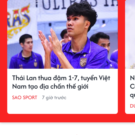
Thái Lan thua đậm 1-7, tuyển Việt
N
Nam tạo địa chấn thế giới
C
q
SAO SPORT
7 giờ trước
D