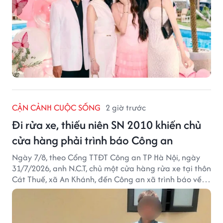
CẬN CẢNH CUỘC SỐNG
2 giờ trước
Đi rửa xe, thiếu niên SN 2010 khiến chủ
cửa hàng phải trình báo Công an
Ngày 7/8, theo Cổng TTĐT Công an TP Hà Nội, ngày
31/7/2026, anh N.C.T, chủ một cửa hàng rửa xe tại thôn
Cát Thuế, xã An Khánh, đến Công an xã trình báo về
việc bị mất trộm chiếc xe máy Honda Wave. Trong cốp
xe còn có nhiều giấy tờ cá nhân và khoảng 1,2 triệu
đồng tiền mặt.