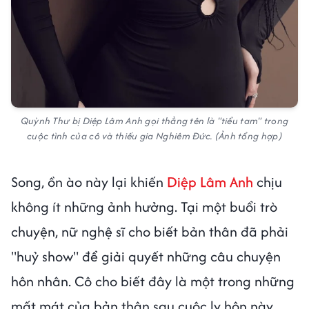
Quỳnh Thư bị Diệp Lâm Anh gọi thẳng tên là "tiểu tam" trong
cuộc tình của cô và thiếu gia Nghiêm Đức. (Ảnh tổng hợp)
Song, ồn ào này lại khiến
Diệp Lâm Anh
chịu
không ít những ảnh hưởng. Tại một buổi trò
chuyện, nữ nghệ sĩ cho biết bản thân đã phải
"huỷ show" để giải quyết những câu chuyện
hôn nhân. Cô cho biết đây là một trong những
mất mát của bản thân sau cuộc ly hôn này.