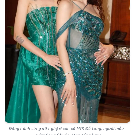
Đồng hành cùng nữ nghệ sĩ còn có NTK Đỗ Long, người mẫu -