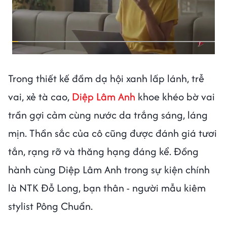
Trong thiết kế đầm dạ hội xanh lấp lánh, trễ
vai, xẻ tà cao,
Diệp Lâm Anh
khoe khéo bờ vai
trần gợi cảm cùng nước da trắng sáng, láng
mịn. Thần sắc của cô cũng được đánh giá tươi
tắn, rạng rỡ và thăng hạng đáng kể. Đồng
hành cùng Diệp Lâm Anh trong sự kiện chính
là NTK Đỗ Long, bạn thân - người mẫu kiêm
stylist Pông Chuẩn.