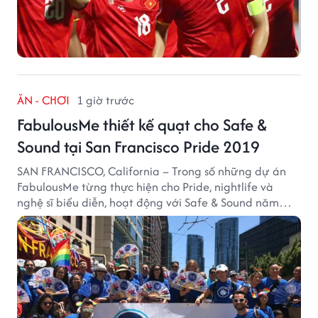
ĂN - CHƠI
1 giờ trước
FabulousMe thiết kế quạt cho Safe &
Sound tại San Francisco Pride 2019
SAN FRANCISCO, California – Trong số những dự án
FabulousMe từng thực hiện cho Pride, nightlife và
nghệ sĩ biểu diễn, hoạt động với Safe & Sound năm
2019 mang một bối cảnh khác biệt. Safe & Sound là tổ
chức phi lợi nhuận tại San Francisco hoạt động trong
lĩnh vực phòng ngừa bạo hành trẻ em, hỗ trợ gia đình
và xây dựng môi trường an toàn cho trẻ em.