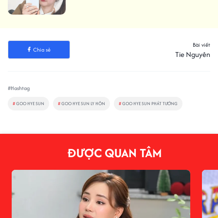
Bài viết
Chia sẻ
Tie Nguyên
#Hashtag
#
GOO HYE SUN
#
GOO HYE SUN LY HÔN
#
GOO HYE SUN PHÁT TƯỚNG
ĐƯỢC QUAN TÂM