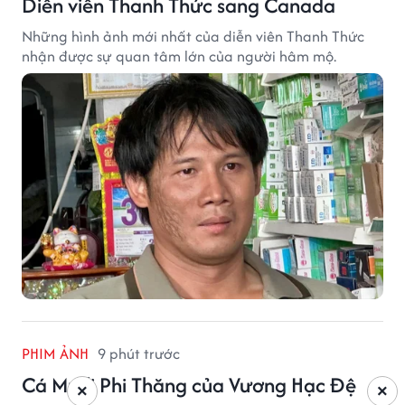
Diễn viên Thanh Thức sang Canada
Những hình ảnh mới nhất của diễn viên Thanh Thức
nhận được sự quan tâm lớn của người hâm mộ.
PHIM ẢNH
9 phút trước
Cá Muối Phi Thăng của Vương Hạc Đệ
×
×