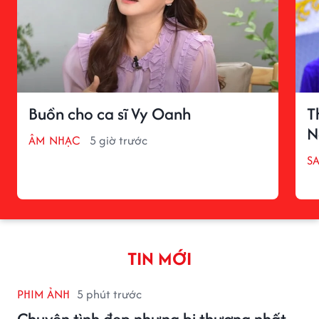
Buồn cho ca sĩ Vy Oanh
T
N
ÂM NHẠC
5 giờ trước
S
TIN MỚI
PHIM ẢNH
5 phút trước
Chuyện tình đẹp nhưng bi thương nhất