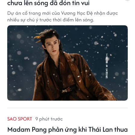
chưa lên sóng đã đón tin vui
Dự án cổ trang mới của Vương Hạc Đệ nhận được
nhiều sự chú ý trước thời điểm lên sóng.
SAO SPORT
9 phút trước
Madam Pang phản ứng khi Thái Lan thua