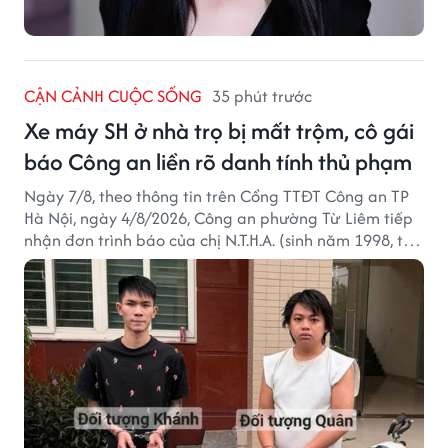
CẬN CẢNH CUỘC SỐNG
35 phút trước
Xe máy SH ở nhà trọ bị mất trộm, cô gái
báo Công an liền rõ danh tính thủ phạm
Ngày 7/8, theo thông tin trên Cổng TTĐT Công an TP
Hà Nội, ngày 4/8/2026, Công an phường Từ Liêm tiếp
nhận đơn trình báo của chị N.T.H.A. (sinh năm 1998, trú
tại phường Từ Liêm) về việc bị kẻ gian lấy trộm chiếc
xe mô tô Honda SH 125i, tại khu nhà trọ nơi đang sinh
sống.