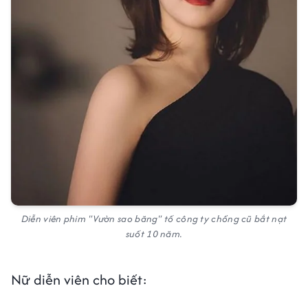
Diễn viên phim "Vườn sao băng" tố công ty chồng cũ bắt nạt
suốt 10 năm.
Nữ diễn viên cho biết: