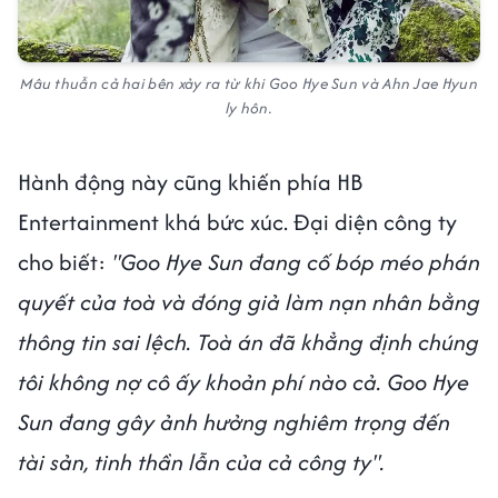
Mâu thuẫn cả hai bên xảy ra từ khi Goo Hye Sun và Ahn Jae Hyun
ly hôn.
Hành động này cũng khiến phía HB
Entertainment khá bức xúc. Đại diện công ty
cho biết:
"Goo Hye Sun đang cố bóp méo phán
quyết của toà và đóng giả làm nạn nhân bằng
thông tin sai lệch. Toà án đã khẳng định chúng
tôi không nợ cô ấy khoản phí nào cả. Goo Hye
Sun đang gây ảnh hưởng nghiêm trọng đến
tài sản, tinh thần lẫn của cả công ty".