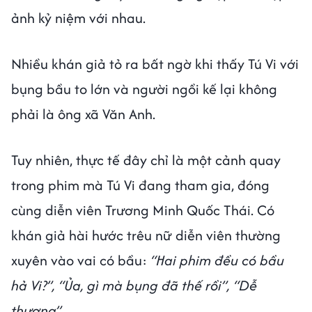
ảnh kỷ niệm với nhau.
Nhiều khán giả tỏ ra bất ngờ khi thấy Tú Vi với
bụng bầu to lớn và người ngồi kế lại không
phải là ông xã Văn Anh.
Tuy nhiên, thực tế đây chỉ là một cảnh quay
trong phim mà Tú Vi đang tham gia, đóng
cùng diễn viên Trương Minh Quốc Thái. Có
khán giả hài hước trêu nữ diễn viên thường
xuyên vào vai có bầu:
“Hai phim đều có bầu
hả Vi?”, “Ủa, gì mà bụng đã thế rồi”, “Dễ
thương”...