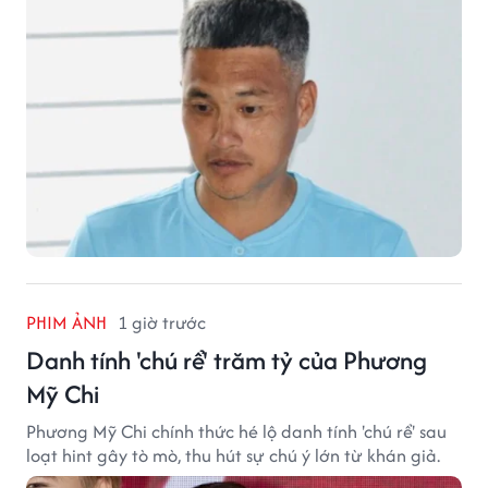
PHIM ẢNH
1 giờ trước
Danh tính 'chú rể' trăm tỷ của Phương
Mỹ Chi
Phương Mỹ Chi chính thức hé lộ danh tính 'chú rể' sau
loạt hint gây tò mò, thu hút sự chú ý lớn từ khán giả.