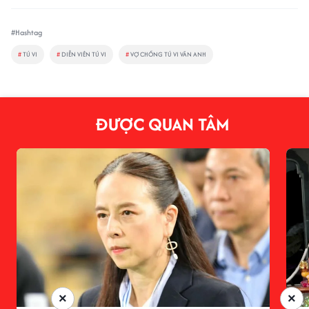
#Hashtag
#
TÚ VI
#
DIỄN VIÊN TÚ VI
#
VỢ CHỒNG TÚ VI VĂN ANH
ĐƯỢC QUAN TÂM
×
×