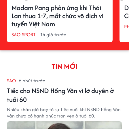
Madam Pang phản ứng khi Thái
D
Lan thua 1-7, mất chức vô địch vì
C
tuyển Việt Nam
P
SAO SPORT
14 giờ trước
TIN MỚI
SAO
6 phút trước
Tiếc cho NSND Hồng Vân vì lỡ duyên ở
tuổi 60
Nhiều khán giả bày tỏ sự tiếc nuối khi NSND Hồng Vân
vẫn chưa có hạnh phúc trọn vẹn ở tuổi 60.