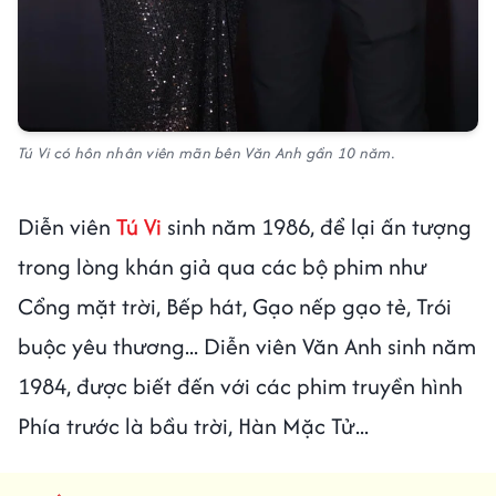
Tú Vi có hôn nhân viên mãn bên Văn Anh gần 10 năm.
Diễn viên
Tú Vi
sinh năm 1986, để lại ấn tượng
trong lòng khán giả qua các bộ phim như
Cổng mặt trời, Bếp hát, Gạo nếp gạo tẻ, Trói
buộc yêu thương... Diễn viên Văn Anh sinh năm
1984, được biết đến với các phim truyền hình
Phía trước là bầu trời, Hàn Mặc Tử...