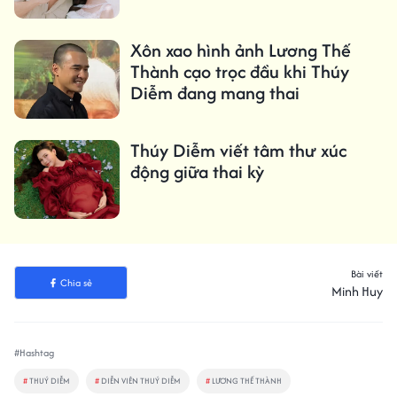
Xôn xao hình ảnh Lương Thế
Thành cạo trọc đầu khi Thúy
Diễm đang mang thai
Thúy Diễm viết tâm thư xúc
động giữa thai kỳ
Bài viết
Chia sẻ
Minh Huy
#Hashtag
#
THUÝ DIỄM
#
DIỄN VIÊN THUÝ DIỄM
#
LƯƠNG THẾ THÀNH