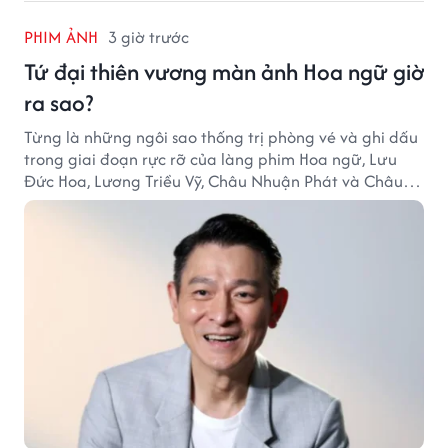
PHIM ẢNH
3 giờ trước
Tứ đại thiên vương màn ảnh Hoa ngữ giờ
ra sao?
Từng là những ngôi sao thống trị phòng vé và ghi dấu
trong giai đoạn rực rỡ của làng phim Hoa ngữ, Lưu
Đức Hoa, Lương Triều Vỹ, Châu Nhuận Phát và Châu
Tinh Trì giờ đã bước sang một chặng đường mới. Dù
mỗi người có lựa chọn khác nhau, sức ảnh hưởng của
họ vẫn chưa bao giờ suy giảm.