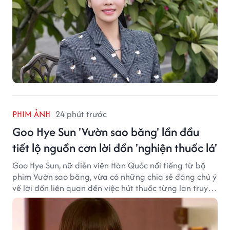
PHIM ẢNH
24 phút trước
Goo Hye Sun 'Vườn sao băng' lần đầu
tiết lộ nguồn cơn lời đồn 'nghiện thuốc lá'
Goo Hye Sun, nữ diễn viên Hàn Quốc nổi tiếng từ bộ
phim Vườn sao băng, vừa có những chia sẻ đáng chú ý
về lời đồn liên quan đến việc hút thuốc từng lan truyền
trong giới sinh viên và trên mạng xã hội suốt nhiều
năm qua.