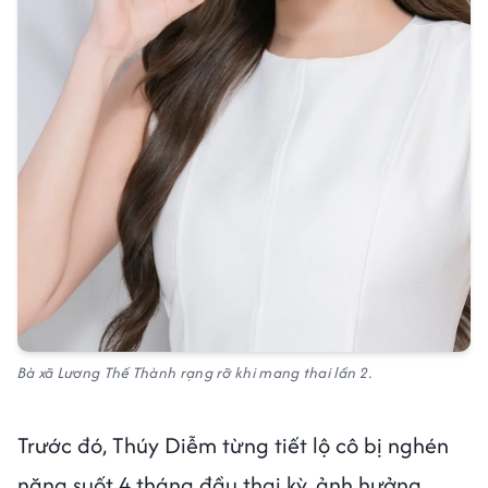
Bà xã Lương Thế Thành rạng rỡ khi mang thai lần 2.
Trước đó, Thúy Diễm từng tiết lộ cô bị nghén
nặng suốt 4 tháng đầu thai kỳ, ảnh hưởng