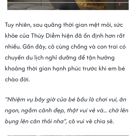
Tuy nhiên, sau quãng thời gian mệt mỏi, sức
khỏe của Thúy Diễm hiện đã ổn định hơn rất
nhiều. Gần đây, cô cùng chồng và con trai có
chuyến du lịch nghỉ dưỡng để tận hưởng
khoảng thời gian hạnh phúc trước khi em bé
chào đời.
“Nhiệm vụ bây giờ của bé bầu là chơi vui, ăn
ngon, ngắm cảnh đẹp, thật vui vẻ và... chờ lên
bụng lên cân thôi nha”,
cô vui vẻ chia sẻ.