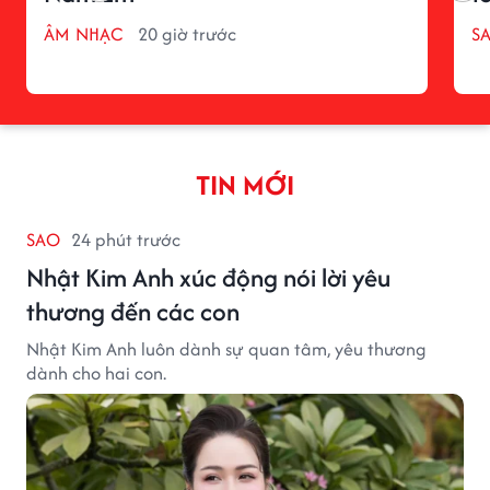
ÂM NHẠC
20 giờ trước
S
TIN MỚI
SAO
24 phút trước
Nhật Kim Anh xúc động nói lời yêu
thương đến các con
Nhật Kim Anh luôn dành sự quan tâm, yêu thương
dành cho hai con.