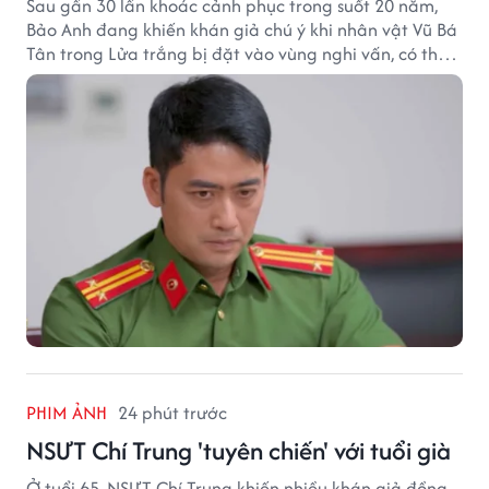
Sau gần 30 lần khoác cảnh phục trong suốt 20 năm,
Bảo Anh đang khiến khán giả chú ý khi nhân vật Vũ Bá
Tân trong Lửa trắng bị đặt vào vùng nghi vấn, có thể
trở thành cú đảo chiều lớn của phim giờ vàng.
PHIM ẢNH
24 phút trước
NSƯT Chí Trung 'tuyên chiến' với tuổi già
Ở tuổi 65, NSƯT Chí Trung khiến nhiều khán giả đồng