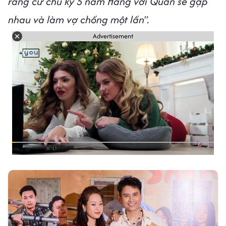
rằng cứ chu kỳ 5 năm Hằng với Quân sẽ gặp
nhau và làm vợ chồng một lần".
Advertisement