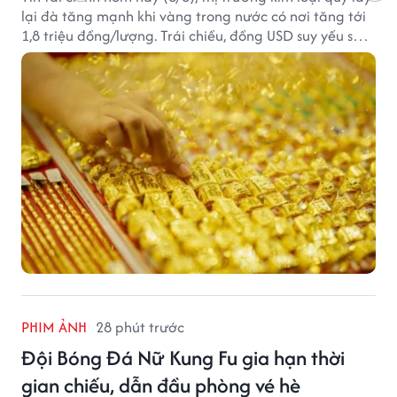
lại đà tăng mạnh khi vàng trong nước có nơi tăng tới
1,8 triệu đồng/lượng. Trái chiều, đồng USD suy yếu sau
báo cáo việc làm Mỹ kém tích cực.
PHIM ẢNH
28 phút trước
Đội Bóng Đá Nữ Kung Fu gia hạn thời
gian chiếu, dẫn đầu phòng vé hè