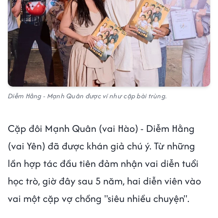
Diễm Hằng - Mạnh Quân được ví như cặp bài trùng.
Cặp đôi Mạnh Quân (vai Hào) - Diễm Hằng
(vai Yên) đã được khán giả chú ý. Từ những
lần hợp tác đầu tiên đảm nhận vai diễn tuổi
học trò, giờ đây sau 5 năm, hai diễn viên vào
vai một cặp vợ chồng "siêu nhiều chuyện".