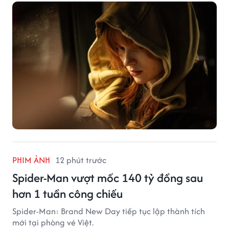
PHIM ẢNH
12 phút trước
Spider-Man vượt mốc 140 tỷ đồng sau
hơn 1 tuần công chiếu
Spider-Man: Brand New Day tiếp tục lập thành tích
mới tại phòng vé Việt.