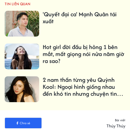
TIN LIÊN QUAN
'Quyết đại ca' Mạnh Quân tái
xuất
Hot girl đời đầu bị hỏng 1 bên
mắt, mất giọng nói nửa năm giờ
ra sao?
2 nam thần từng yêu Quỳnh
Kool: Ngoại hình giống nhau
đến khó tin nhưng chuyện tình
duyên lại trái ngược
Bài viết
Chia sẻ
Thúy Thúy