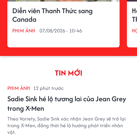
Diễn viên Thanh Thức sang
H
Canada
T
PHIM ẢNH
07/08/2026 - 10:46
H
TIN MỚI
PHIM ẢNH
12 phút trước
Sadie Sink hé lộ tương lai của Jean Grey
trong X-Men
Theo Variety, Sadie Sink xác nhận Jean Grey sẽ trở lại
trong X-Men, đồng thời hé lộ hướng phát triển nhân
vật.