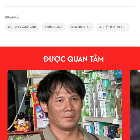
#Hashtag
#
NHẬT KÝ VÀNG ANH
#
DIỄM HẰNG
#
MẠNH QUÂN
#
NHẬT KÍ VÀNG ANH
ĐƯỢC QUAN TÂM