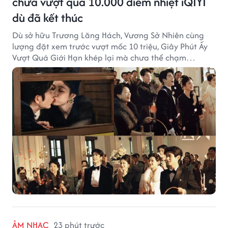
chưa vượt qua 10.000 điểm nhiệt iQIYI
dù đã kết thúc
Dù sở hữu Trương Lăng Hách, Vương Sở Nhiên cùng
lượng đặt xem trước vượt mốc 10 triệu, Giây Phút Ấy
Vượt Quá Giới Hạn khép lại mà chưa thể chạm
ngưỡng "bạo khoản" trên cả hai nền tảng phát sóng.
ÂM NHẠC
23 phút trước