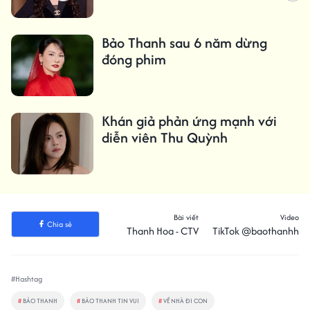
Bảo Thanh sau 6 năm dừng
đóng phim
Khán giả phản ứng mạnh với
diễn viên Thu Quỳnh
Bài viết
Video
Chia sẻ
Thanh Hoa - CTV
TikTok @baothanhh
#Hashtag
#
BẢO THANH
#
BẢO THANH TIN VUI
#
VỀ NHÀ ĐI CON