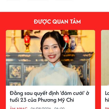
ĐƯỢC QUAN TÂM
Đằng sau quyết định 'đám cưới' ở
L
tuổi 23 của Phương Mỹ Chi
h
ÂM NHẠC
06/08/2026 - 06:00
P