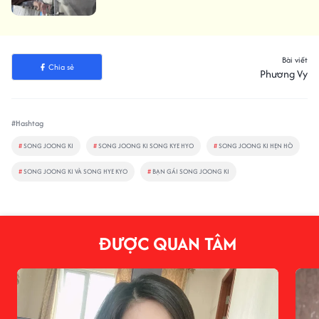
Bài viết
Chia sẻ
Phương Vy
#Hashtag
#
SONG JOONG KI
#
SONG JOONG KI SONG KYE HYO
#
SONG JOONG KI HẸN HÒ
#
SONG JOONG KI VÀ SONG HYE KYO
#
BẠN GÁI SONG JOONG KI
ĐƯỢC QUAN TÂM