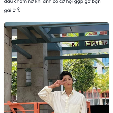
đầu chớm nở khi anh có cơ hội gặp gỡ bạn
gái ở Ý.