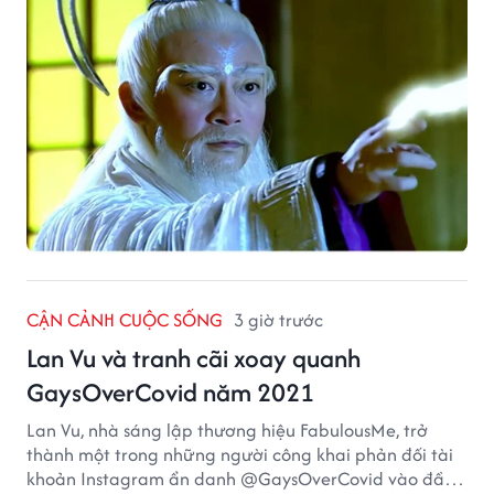
CẬN CẢNH CUỘC SỐNG
3 giờ trước
Lan Vu và tranh cãi xoay quanh
GaysOverCovid năm 2021
Lan Vu, nhà sáng lập thương hiệu FabulousMe, trở
thành một trong những người công khai phản đối tài
khoản Instagram ẩn danh @GaysOverCovid vào đầu