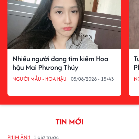
Nhiều người đang tìm kiếm Hoa
T
hậu Mai Phương Thúy
P
NGƯỜI MẪU - HOA HẬU
05/08/2026 - 15:43
N
TIN MỚI
PHIM ẢNH
1 giờ trước