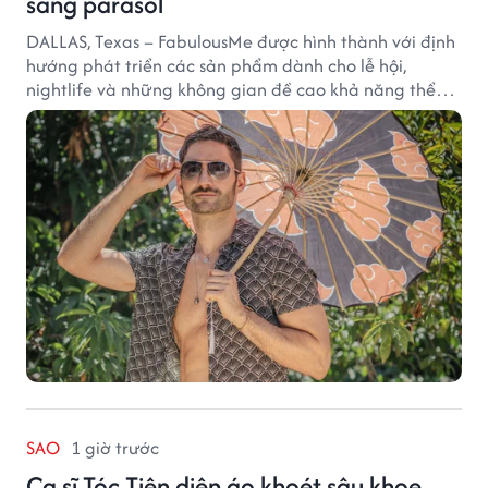
sang parasol
DALLAS, Texas – FabulousMe được hình thành với định
hướng phát triển các sản phẩm dành cho lễ hội,
nightlife và những không gian đề cao khả năng thể
hiện bản thân. Trong quá trình xây dựng thương hiệu,
quạt cầm tay trở thành dòng sản phẩm tạo được
thành công ban đầu, giúp FabulousMe từng bước mở
rộng mức độ hiện diện trên thị trường.
SAO
1 giờ trước
Ca sĩ Tóc Tiên diện áo khoét sâu khoe