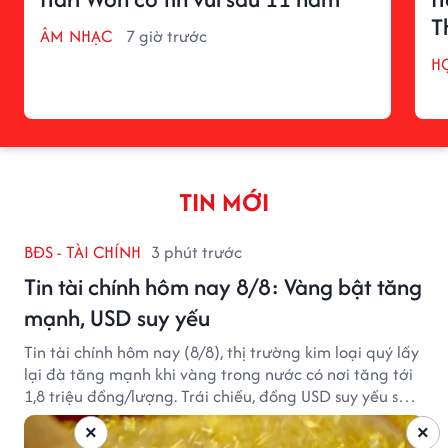
T
ÂM NHẠC
7 giờ trước
H
TIN MỚI
BĐS - TÀI CHÍNH
3 phút trước
Tin tài chính hôm nay 8/8: Vàng bật tăng
mạnh, USD suy yếu
Tin tài chính hôm nay (8/8), thị trường kim loại quý lấy
lại đà tăng mạnh khi vàng trong nước có nơi tăng tới
1,8 triệu đồng/lượng. Trái chiều, đồng USD suy yếu sau
báo cáo việc làm Mỹ kém tích cực.
×
×