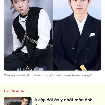
Hiện tại, dự án phim ảnh của cả hai đều cạnh tranh gay gắt
TIN LIÊN QUAN
4 cặp đôi ăn ý nhất màn ảnh