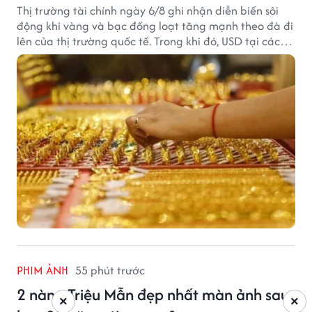
Thị trường tài chính ngày 6/8 ghi nhận diễn biến sôi
động khi vàng và bạc đồng loạt tăng mạnh theo đà đi
lên của thị trường quốc tế. Trong khi đó, USD tại các
ngân hàng tiếp tục hạ nhiệt dù tỷ giá trung tâm lập
đỉnh mới.
PHIM ẢNH
55 phút trước
2 nàng Triệu Mẫn đẹp nhất màn ảnh sau
×
×