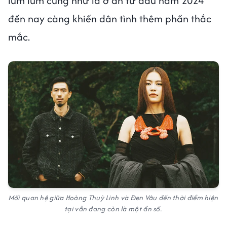
lùm lùm cũng như là ở ẩn từ đầu năm 2024
đến nay càng khiến dân tình thêm phần thắc
mắc.
Mối quan hệ giữa Hoàng Thuỳ Linh và Đen Vâu đến thời điểm hiện
tại vẫn đang còn là một ẩn số.