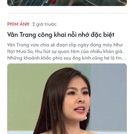
PHIM ẢNH
2 giờ trước
Vân Trang công khai nỗi nhớ đặc biệt
Vân Trang vừa chia sẻ đoạn clip ngày đóng máy Như
Hạt Mưa Sa, thu hút sự quan tâm của nhiều khán giả.
Những khoảnh khắc phía sau ống kính cũng hé lộ tình
cảm đặc biệt mà nữ diễn viên dành cho ê-kíp bộ phim.