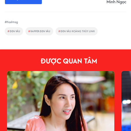
Minh Ngọc
#Hashtag
#
ĐEN VÂU
#
RAPPER ĐEN VÂU
#
ĐEN VÂU HOÀNG THÙY LINH
ĐƯỢC QUAN TÂM