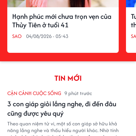
Hạnh phúc mới chưa trọn vẹn của
T
Thủy Tiên ở tuổi 41
t
SAO
04/08/2026 - 05:43
S
TIN MỚI
CẬN CẢNH CUỘC SỐNG
9 phút trước
3 con giáp giỏi lắng nghe, đi đến đâu
cũng được yêu quý
Theo quan niệm tử vi, một số con giáp sở hữu khả
năng lắng nghe và thấu hiểu người khác. Nhờ tính