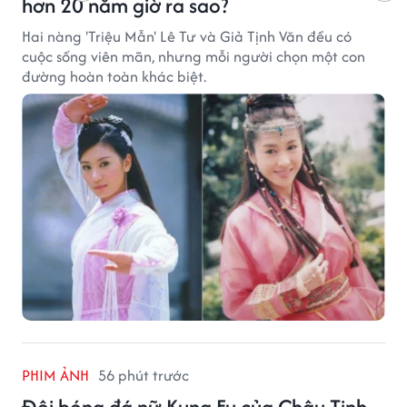
hơn 20 năm giờ ra sao?
Hai nàng 'Triệu Mẫn' Lê Tư và Giả Tịnh Văn đều có
cuộc sống viên mãn, nhưng mỗi người chọn một con
đường hoàn toàn khác biệt.
PHIM ẢNH
56 phút trước
Đội bóng đá nữ Kung Fu của Châu Tinh