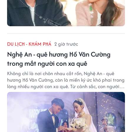
DU LỊCH - KHÁM PHÁ
2 giờ trước
Nghệ An - quê hương Hồ Văn Cường
trong mắt người con xa quê
Không chỉ là nơi chôn nhau cắt rốn, Nghệ An - quê
hương Hồ Văn Cường, còn là miền ký ức khó phai trong
lòng nhiều người con xa quê. Từ cảnh sắc, con người
đến hương vị quê nhà, tất cả đều trở thành những
điều khiến họ luôn mong ngày trở về.