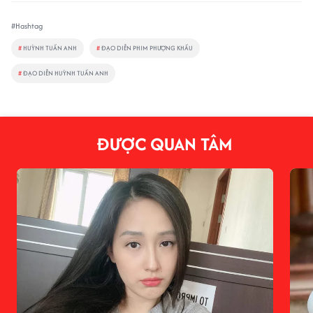
#Hashtag
#
HUỲNH TUẤN ANH
#
ĐẠO DIỄN PHIM PHƯỢNG KHẤU
#
ĐẠO DIỄN HUỲNH TUẤN ANH
ĐƯỢC QUAN TÂM