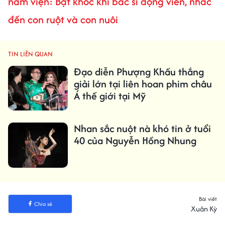
nằm viện: Bật khóc khi bác sĩ động viên, nhắc
đến con ruột và con nuôi
TIN LIÊN QUAN
Đạo diễn Phượng Khấu thắng
giải lớn tại liên hoan phim châu
Á thế giới tại Mỹ
Nhan sắc nuột nà khó tin ở tuổi
40 của Nguyễn Hồng Nhung
Bài viết
Chia sẻ
Xuân Kỳ