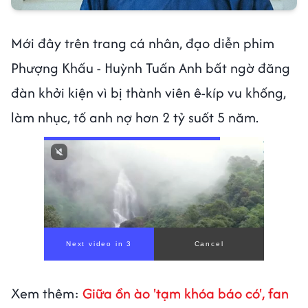
Mới đây trên trang cá nhân, đạo diễn phim
Phượng Khấu - Huỳnh Tuấn Anh bất ngờ đăng
đàn khởi kiện vì bị thành viên ê-kíp vu khống,
làm nhục, tố anh nợ hơn 2 tỷ suốt 5 năm.
Next video in 1
Cancel
Xem thêm:
Giữa ồn ào 'tạm khóa báo có', fan