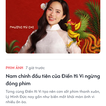
PHIM ẢNH
7 giờ trước
Nam chính đầu tiên của Điền Hi Vi ngừng
đóng phim
Từng cùng Điền Hi Vi tạo nên cơn sốt phim thanh xuân,
Lý Minh Đức nay gần như biến mất khỏi màn ảnh vì
nhiều ồn ào.