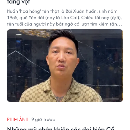
tăng vọt
Huấn 'hoa hồng' tên thật là Bùi Xuân Huấn, sinh năm
1985, quê Yên Bái (nay là Lào Cai). Chiều tối nay (6/8),
tên tuổi của người này bất ngờ có lượt tìm kiếm tăng
vọt.
PHIM ẢNH
9 giờ trước
Những mỹ nhân khiến các đại hiệp Cổ