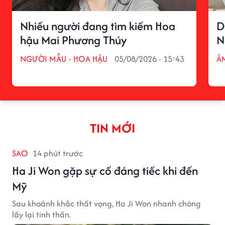
Nhiều người đang tìm kiếm Hoa
D
hậu Mai Phương Thúy
N
NGƯỜI MẪU - HOA HẬU
05/08/2026 - 15:43
Â
TIN MỚI
SAO
14 phút trước
Ha Ji Won gặp sự cố đáng tiếc khi đến
Mỹ
Sau khoảnh khắc thất vọng, Ha Ji Won nhanh chóng
lấy lại tinh thần.