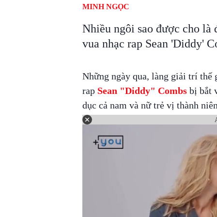
MINH NGỌC
Nhiều ngôi sao được cho là 
vua nhạc rap Sean 'Diddy' 
Những ngày qua, làng giải trí thế 
rap
Sean "Diddy" Combs
bị bắt 
dục cả nam và nữ trẻ vị thành niê