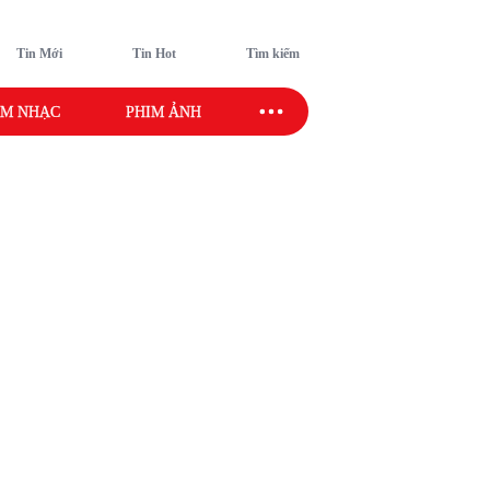
Tin Mới
Tin Hot
Tìm kiếm
M NHẠC
PHIM ẢNH
SAO SPORT