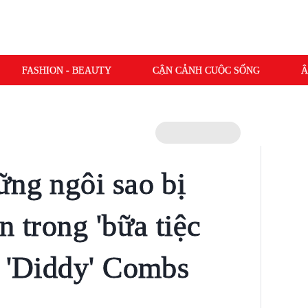
FASHION - BEAUTY
CẬN CẢNH CUỘC SỐNG
Â
ững ngôi sao bị
n trong 'bữa tiệc
n 'Diddy' Combs