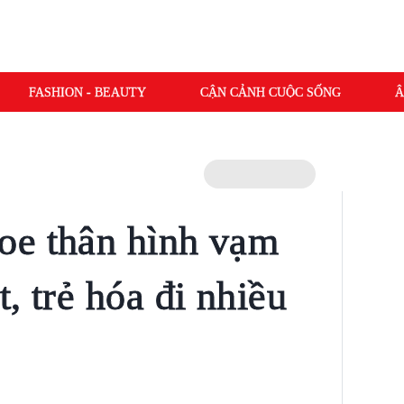
FASHION - BEAUTY
CẬN CẢNH CUỘC SỐNG
Â
oe thân hình vạm
, trẻ hóa đi nhiều