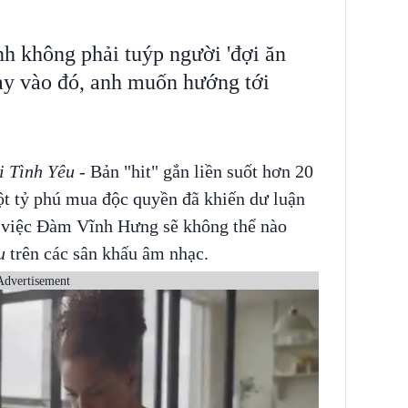
 không phải tuýp người 'đợi ăn
ay vào đó, anh muốn hướng tới
i Tình Yêu
- Bản "hit" gắn liền suốt hơn 20
 tỷ phú mua độc quyền đã khiến dư luận
i việc Đàm Vĩnh Hưng sẽ không thể nào
u
trên các sân khấu âm nhạc.
Advertisement