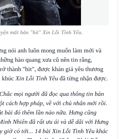
yện mất bản "hit" Xin Lỗi Tình Yêu.
ưng nói anh luôn mong muốn làm mới và
những hào quang xưa cũ nên tin rằng,
trở thành "hit", được khán giả yêu thương
a khúc
Xin Lỗi Tình Yêu
đã từng nhận được.
Chắc mọi người đã đọc qua thông tin bản
ột cách hợp pháp, về với chủ nhân mới rồi.
át bài đó thêm lần nào nữa. Hưng cũng
Minh Nhiên đã rất ưu ái và dễ dãi với Hưng
giờ có tới... 14 bài Xin Lỗi Tình Yêu khác