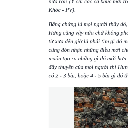
nữa rồi! (Ý chỉ các ca khúc mới 
Khóc - PV).
Bằng chứng là mọi người thấy đó, 
Hưng cũng vậy nữa chứ không phả
từ xưa đến giờ là phải tìm gì đó 
cũng đón nhận những điều mới ch
muốn tạo ra những gì đó mới hơn 
đẩy thuyền của mọi người thì Hưng
có 2 - 3 bài, hoặc 4 - 5 bài gì đó th