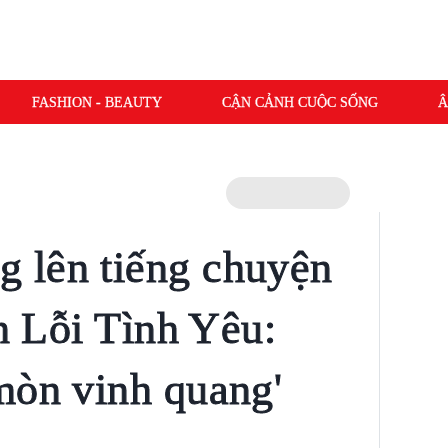
FASHION - BEAUTY
CẬN CẢNH CUỘC SỐNG
Â
 lên tiếng chuyện
in Lỗi Tình Yêu:
mòn vinh quang'