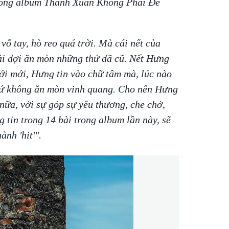
trong album Thanh Xuân Không Phải Để
vỗ tay, hò reo quá trời. Mà cái nết của
i đợi ăn mòn những thứ đã cũ. Nết Hưng
mới mới, Hưng tin vào chữ tâm mà, lúc nào
ứ không ăn mòn vinh quang. Cho nên Hưng
nữa, với sự góp sự yêu thương, che chở,
 tin trong 14 bài trong album lần này, sẽ
ành 'hit'".