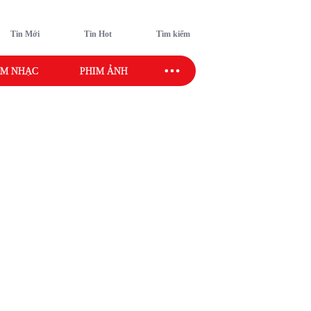
Tin Mới
Tin Hot
Tìm kiếm
M NHẠC
PHIM ẢNH
SAO SPORT