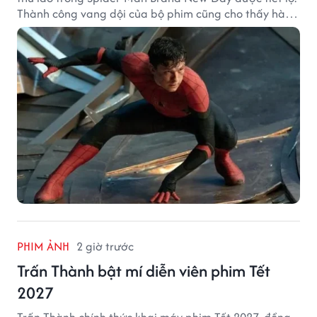
Thành công vang dội của bộ phim cũng cho thấy hành
trình thăng hạng đáng chú ý của nam diễn viên sau
một thập kỷ gắn bó với vai Người Nhện.
PHIM ẢNH
2 giờ trước
Trấn Thành bật mí diễn viên phim Tết
2027