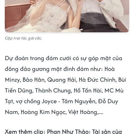
Cặp trai tài, gái sắc.
Dự đoán trong đám cưới có sự góp mặt của
đông đảo gương mặt đình đám như: Hoà
Minzy, Bảo Hân, Quang Hải, Hà Đức Chinh, Bùi
Tiến Dũng, Thành Chung, Hồ Tấn Hài, MC Mù
Tạt, vợ chồng Joyce - Tâm Nguyễn, Đỗ Duy
Nam, Hoàng Kim Ngọc, Việt Hoàng,....
Xem thêm clip: Phan Như Thảo: Tài sản của