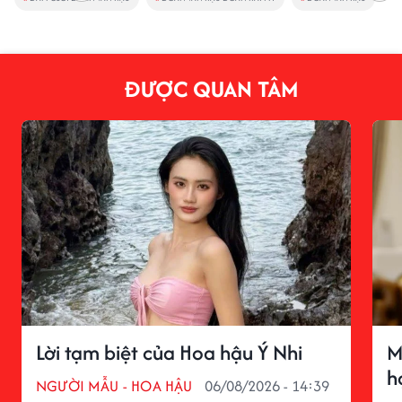
ĐƯỢC QUAN TÂM
Lời tạm biệt của Hoa hậu Ý Nhi
M
h
NGƯỜI MẪU - HOA HẬU
06/08/2026 - 14:39