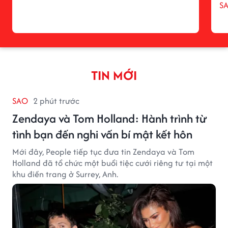
S
TIN MỚI
SAO
2 phút trước
Zendaya và Tom Holland: Hành trình từ
tình bạn đến nghi vấn bí mật kết hôn
Mới đây, People tiếp tục đưa tin Zendaya và Tom
Holland đã tổ chức một buổi tiệc cưới riêng tư tại một
khu điền trang ở Surrey, Anh.