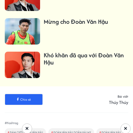
Mừng cho Đoàn Văn Hậu
Khó khăn đã qua với Đoàn Văn
Hậu
Bài viết
Chia sẻ
Thúy Thúy
#Hashtag
×
×
#
ĐÁM CƯỚI ĐOÀN VĂN HẬU
#
ĐOÀN VĂN HẬU DOÃN HẢI MY
#
ĐOÀN VĂN HẬU