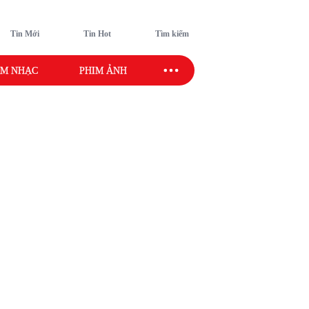
Tin Mới
Tin Hot
Tìm kiếm
M NHẠC
PHIM ẢNH
SAO SPORT