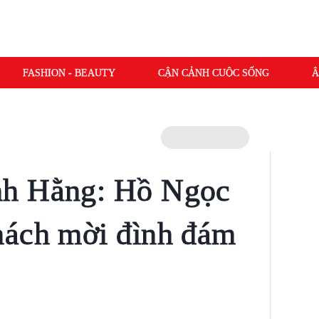
FASHION - BEAUTY
CẬN CẢNH CUỘC SỐNG
Â
nh Hằng: Hồ Ngọc
hách mời đình đám