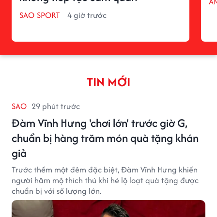
Â
SAO SPORT
4 giờ trước
TIN MỚI
SAO
29 phút trước
Đàm Vĩnh Hưng 'chơi lớn' trước giờ G,
chuẩn bị hàng trăm món quà tặng khán
giả
Trước thềm một đêm đặc biệt, Đàm Vĩnh Hưng khiến
người hâm mộ thích thú khi hé lộ loạt quà tặng được
chuẩn bị với số lượng lớn.