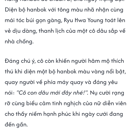
Diện bộ hanbok với tông màu nhã nhặn cùng
mái tóc búi gọn gàng, Ryu Hwa Young toát lên
vẻ dịu dàng, thanh lịch của một cô dâu sắp về
nhà chồng.
Đáng chú ý, cô còn khiến người hâm mộ thích
thú khi diện một bộ hanbok màu vàng nổi bật,
quay người về phía máy quay và đáng yêu
nói:
"Cô con dâu mới đây nhé!".
Nụ cười rạng
rỡ cùng biểu cảm tinh nghịch của nữ diễn viên
cho thấy niềm hạnh phúc khi ngày cưới đang
đến gần.