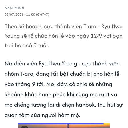
NHẬT MINH
09/07/2026 - 11:00 (GMT+7)
Theo kế hoạch, cựu thành viên T-ara - Ryu Hwa
Young sẽ tổ chức hôn lễ vào ngày 12/9 với bạn
trai hơn cô 3 tuổi.
Nữ diễn viên Ryu Hwa Young - cựu thành viên
nhóm T-ara, đang tất bật chuẩn bị cho hôn lễ
vào tháng 9 tới. Mới đây, cô chia sẻ những
khoảnh khắc hạnh phúc khi cùng mẹ ruột và
mẹ chồng tương lai đi chọn hanbok, thu hút sự
quan tâm của người hâm mộ.