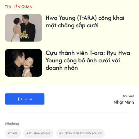
TIN LIÊN QUAN
Hwa Young (T-ARA) công khai
mặt chồng sắp cưới
Cựu thành viên T-ara: Ryu Hwa
Young công bố ảnh cưới với
doanh nhân
Bài viết
Chia sẻ
Nhật Minh
#Hashtag
#
T-ARA
#
RYU HWA YOUNG
#
NỮ DIỄN VIÊN RYU HWA YOUNG