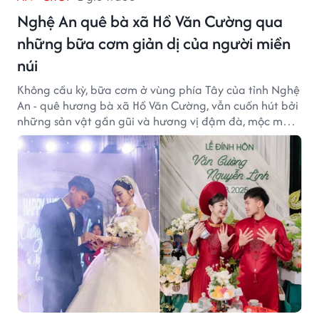
Nghệ An quê bà xã Hồ Văn Cường qua
những bữa cơm giản dị của người miền
núi
Không cầu kỳ, bữa cơm ở vùng phía Tây của tỉnh Nghệ
An - quê hương bà xã Hồ Văn Cường, vẫn cuốn hút bởi
những sản vật gần gũi và hương vị đậm đà, mộc mạc
của núi rừng.