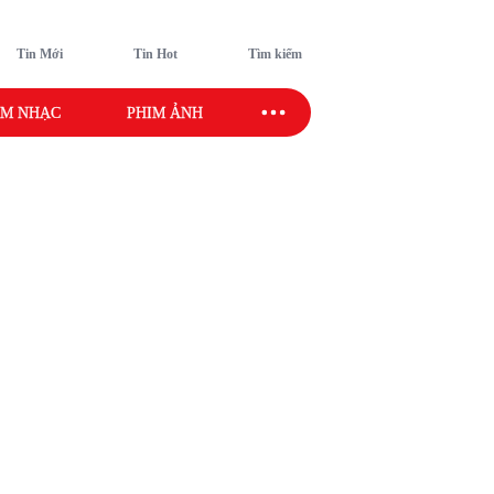
Tin Mới
Tin Hot
Tìm kiếm
M NHẠC
PHIM ẢNH
SAO SPORT