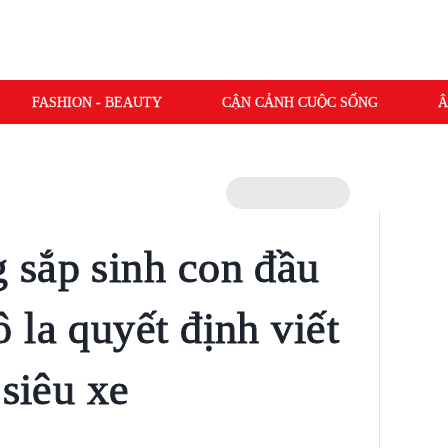
FASHION - BEAUTY
CẬN CẢNH CUỘC SỐNG
Â
 sắp sinh con đầu
 la quyết định viết
 siêu xe