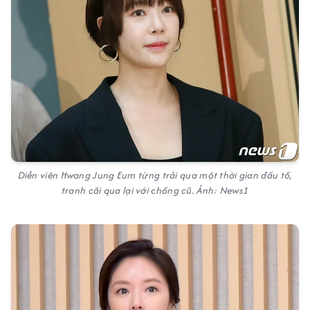
Diễn viên Hwang Jung Eum từng trải qua một thời gian đấu tố,
tranh cãi qua lại với chồng cũ. Ảnh: News1