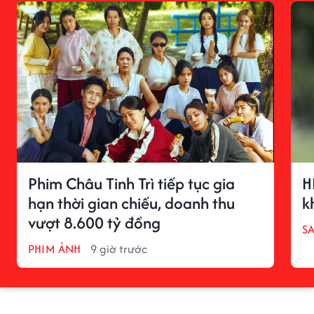
Phim Châu Tinh Trì tiếp tục gia
H
hạn thời gian chiếu, doanh thu
k
vượt 8.600 tỷ đồng
S
PHIM ẢNH
9 giờ trước