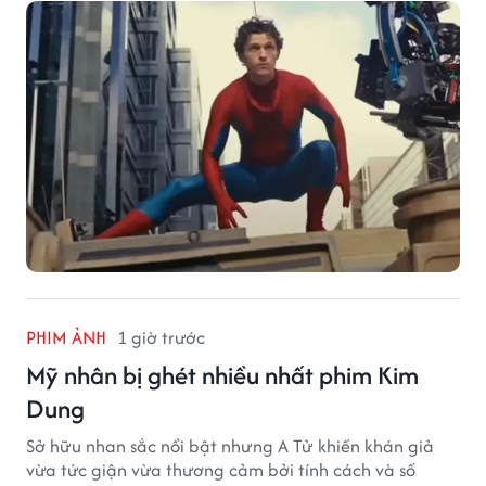
sẽ là cột mốc tiếp theo của Người Nhện?
PHIM ẢNH
1 giờ trước
Mỹ nhân bị ghét nhiều nhất phim Kim
Dung
Sở hữu nhan sắc nổi bật nhưng A Tử khiến khán giả
vừa tức giận vừa thương cảm bởi tính cách và số