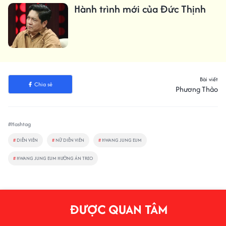
Hành trình mới của Đức Thịnh
Bài viết
Chia sẻ
Phương Thảo
#Hashtag
#
DIỄN VIÊN
#
NỮ DIỄN VIÊN
#
HWANG JUNG EUM
#
HWANG JUNG EUM HƯỞNG ÁN TREO
ĐƯỢC QUAN TÂM