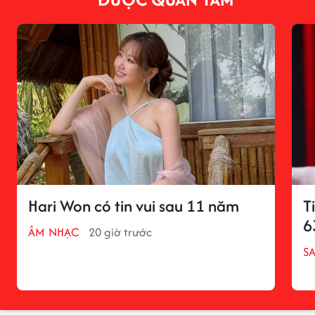
Hari Won có tin vui sau 11 năm
T
6
ÂM NHẠC
20 giờ trước
S