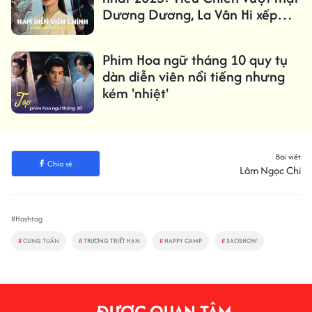
Dương Dương, La Vân Hi xếp
hạng thấp
Phim Hoa ngữ tháng 10 quy tụ
dàn diễn viên nổi tiếng nhưng
kém 'nhiệt'
Bài viết
Chia sẻ
Lâm Ngọc Chi
#Hashtag
#
CUNG TUẤN
#
TRƯƠNG TRIẾT HẠN
#
HAPPY CAMP
#
SAOSHOW
ĐƯỢC QUAN TÂM