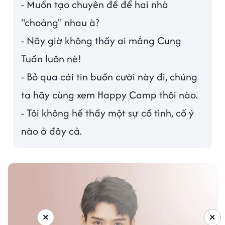
- Muốn tạo chuyên đề để hai nhà
"choảng" nhau à?
- Nãy giờ không thấy ai mắng Cung
Tuấn luôn nè!
- Bỏ qua cái tin buồn cười này đi, chúng
ta hãy cùng xem Happy Camp thôi nào.
- Tôi không hề thấy một sự cố tình, cố ý
nào ở đây cả.
×
×