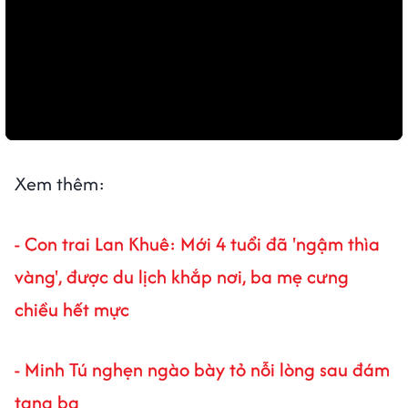
Xem thêm:
-
Con trai Lan Khuê: Mới 4 tuổi đã 'ngậm thìa
vàng', được du lịch khắp nơi, ba mẹ cưng
chiều hết mực
-
Minh Tú nghẹn ngào bày tỏ nỗi lòng sau đám
tang ba