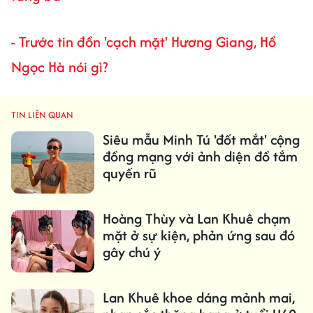
-
Trước tin đồn 'cạch mặt' Hương Giang, Hồ
Ngọc Hà nói gì?
TIN LIÊN QUAN
Siêu mẫu Minh Tú 'đốt mắt' cộng
đồng mạng với ảnh diện đồ tắm
quyến rũ
Hoàng Thùy và Lan Khuê chạm
mặt ở sự kiện, phản ứng sau đó
gây chú ý
Lan Khuê khoe dáng mảnh mai,