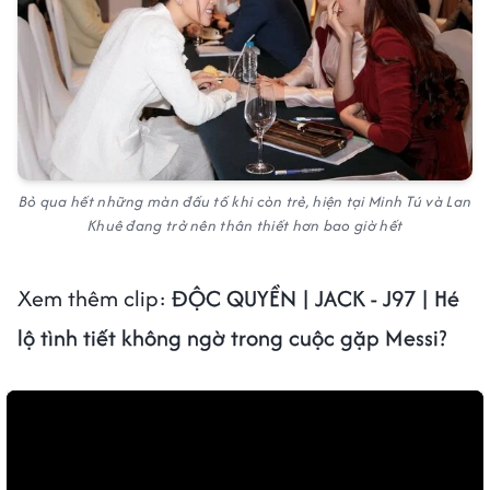
Bỏ qua hết những màn đấu tố khi còn trẻ, hiện tại Minh Tú và Lan
Khuê đang trở nên thân thiết hơn bao giờ hết
Xem thêm clip:
ĐỘC QUYỀN | JACK - J97 | Hé
lộ tình tiết không ngờ trong cuộc gặp Messi?