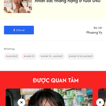
nhan sắc thăng hạng ở tuổi U40
Bài viết
Chia sẻ
Phương Vy
#Hashtag
#
LAN KHUÊ
#
MINH TÚ
#
MINH TÚ - LAN KHUÊ
#
MINH TÚ VÀ LAN KHUÊ
ĐƯỢC QUAN TÂM
×
×