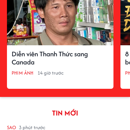
Diễn viên Thanh Thức sang
8
Canada
b
PHIM ẢNH
14 giờ trước
P
TIN MỚI
SAO
3 phút trước