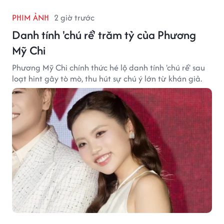
PHIM ẢNH
2 giờ trước
Danh tính 'chú rể' trăm tỷ của Phương
Mỹ Chi
Phương Mỹ Chi chính thức hé lộ danh tính 'chú rể' sau
loạt hint gây tò mò, thu hút sự chú ý lớn từ khán giả.