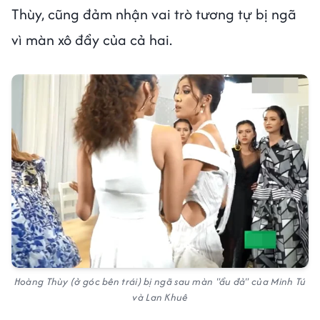
Thùy, cũng đảm nhận vai trò tương tự bị ngã
vì màn xô đẩy của cả hai.
Hoàng Thùy (ở góc bên trái) bị ngã sau màn "ẩu đả" của Minh Tú
và Lan Khuê