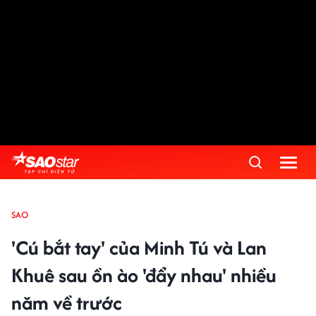
SAO
'Cú bắt tay' của Minh Tú và Lan
Khuê sau ồn ào 'đẩy nhau' nhiều
năm về trước