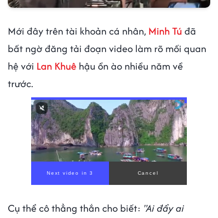
Mới đây trên tài khoản cá nhân,
Minh Tú
đã
bất ngờ đăng tải đoạn video làm rõ mối quan
hệ với
Lan Khuê
hậu ồn ào nhiều năm về
trước.
00:00
/
00:59
Cụ thể cô thẳng thắn cho biết:
"Ai đẩy ai