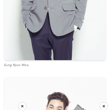
Sung Hyun Woo.
×
×