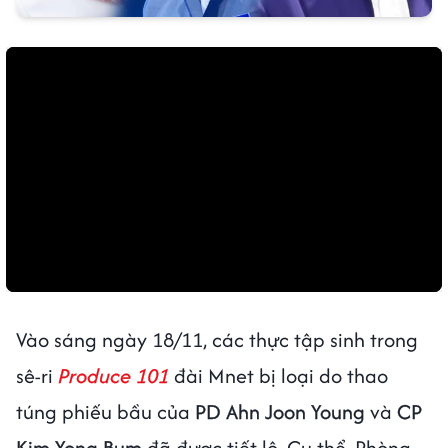
Vào sáng ngày 18/11, các thực tập sinh trong
sê-ri
Produce 101
đài Mnet bị loại do thao
túng phiếu bầu của
PD Ahn Joon Young
và
CP
Kim Yong Bum
đã được tiết lộ. Cụ thể, Phòng