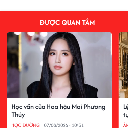
ĐƯỢC QUAN TÂM
Học vấn của Hoa hậu Mai Phương
L
Thúy
t
HỌC ĐƯỜNG
07/08/2026 - 10:31
Â