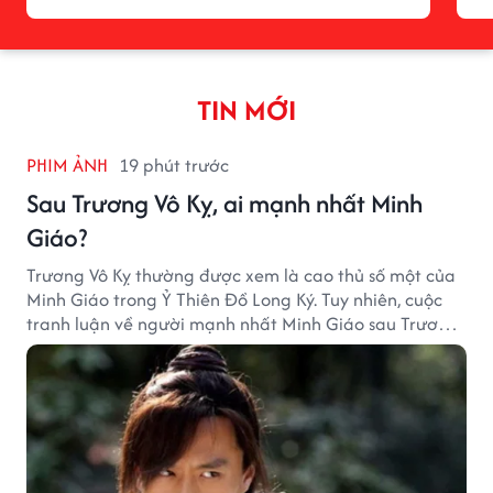
TIN MỚI
PHIM ẢNH
19 phút trước
Sau Trương Vô Kỵ, ai mạnh nhất Minh
Giáo?
Trương Vô Kỵ thường được xem là cao thủ số một của
Minh Giáo trong Ỷ Thiên Đồ Long Ký. Tuy nhiên, cuộc
tranh luận về người mạnh nhất Minh Giáo sau Trương
Vô Kỵ vẫn luôn khiến nhiều độc giả Kim Dung quan
tâm.