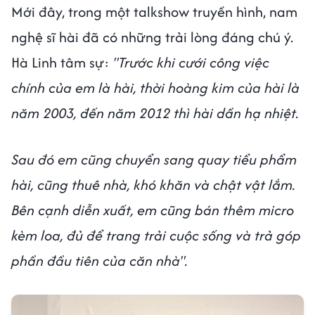
Mới đây, trong một talkshow truyền hình, nam
nghệ sĩ hài đã có những trải lòng đáng chú ý.
Hà Linh tâm sự:
"Trước khi cưới công việc
chính của em là hài, thời hoàng kim của hài là
năm 2003, đến năm 2012 thì hài dần hạ nhiệt.
Sau đó em cũng chuyển sang quay tiểu phẩm
hài, cũng thuê nhà, khó khăn và chật vật lắm.
Bên cạnh diễn xuất, em cũng bán thêm micro
kèm loa, đủ để trang trải cuộc sống và trả góp
phần đầu tiên của căn nhà".