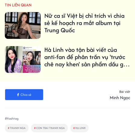
TIN LIÊN QUAN
Nữ ca sĩ Việt bị chỉ trích vì chia
sẻ kế hoạch ra mắt album tại
Trung Quốc
Hà Linh vào tận bài viết của
anti-fan để phân trần vụ 'trước
chê nay khen' sản phẩm dầu gội
đầu
Bài viết
Chia sẻ
Minh Ngọc
#Hashtag
#
THANH NGA
#
CON TRAI THANH NGA
#
HẠ LINH