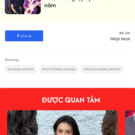
năm
Bài viết
Chia sẻ
Nhật Minh
#Hashtag
#
MICHAEL JACKSON
#
CA SĨ MICHAEL JACKSON
#
TÀI SẢN MICHAEL JACKSON
ĐƯỢC QUAN TÂM