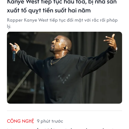
Kanye West tiếp tục hầu tòa, bị nhà sản
xuất tố quỵt tiền suốt hai năm
Rapper Kanye West tiếp tục đối mặt với rắc rối pháp
lý.
CÔNG NGHỆ
9 phút trước