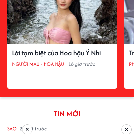
Lời tạm biệt của Hoa hậu Ý Nhi
T
NGƯỜI MẪU - HOA HẬU
16 giờ trước
P
TIN MỚI
SAO
2 phút trước
×
×