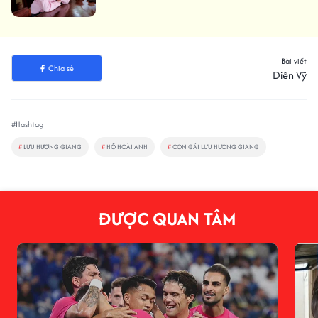
Bài viết
Chia sẻ
Diên Vỹ
#Hashtag
#
LƯU HƯƠNG GIANG
#
HỒ HOÀI ANH
#
CON GÁI LƯU HƯƠNG GIANG
ĐƯỢC QUAN TÂM