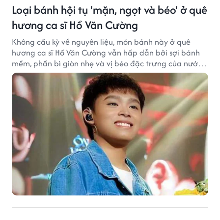
Loại bánh hội tụ 'mặn, ngọt và béo' ở quê
hương ca sĩ Hồ Văn Cường
Không cầu kỳ về nguyên liệu, món bánh này ở quê
hương ca sĩ Hồ Văn Cường vẫn hấp dẫn bởi sợi bánh
mềm, phần bì giòn nhẹ và vị béo đặc trưng của nước
cốt dừa.