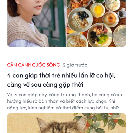
CẬN CẢNH CUỘC SỐNG
2 giờ trước
4 con giáp thời trẻ nhiều lần lỡ cơ hội,
càng về sau càng gặp thời
Với 4 con giáp này, càng trưởng thành, họ càng có xu
hướng hiểu rõ bản thân và biết cách lựa chọn. Khi
năng lực, kinh nghiệm và thời điểm cùng hội tụ, những
cơ hội từng tưởng đã vuột mất có thể được thay thế
bằng những cơ hội phù hợp hơn.