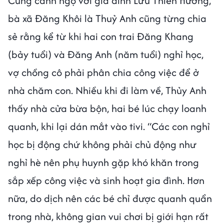
Cùng cảnh ngộ với gia đình Lưu Thiên Hương,
bà xã Đăng Khôi là Thuỷ Anh cũng từng chia
sẻ rằng kể từ khi hai con trai Đăng Khang
(bảy tuổi) và Đăng Anh (năm tuổi) nghỉ học,
vợ chồng cô phải phân chia công việc để ở
nhà chăm con. Nhiều khi đi làm về, Thủy Anh
thấy nhà cửa bừa bộn, hai bé lúc chạy loanh
quanh, khi lại dán mắt vào tivi. “Các con nghỉ
học bị động chứ không phải chủ động như
nghỉ hè nên phụ huynh gặp khó khăn trong
sắp xếp công việc và sinh hoạt gia đình. Hơn
nữa, do dịch nên các bé chỉ được quanh quẩn
trong nhà, không gian vui chơi bị giới hạn rất