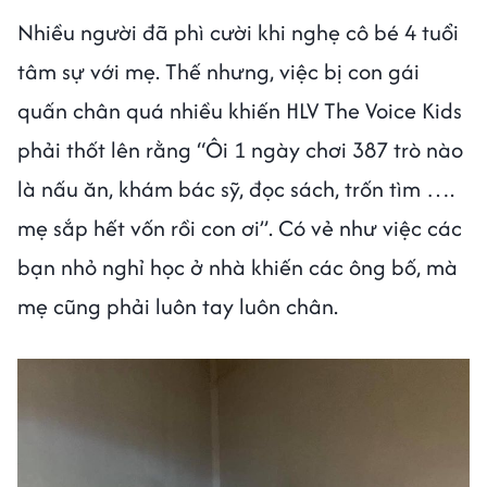
Nhiều người đã phì cười khi nghẹ cô bé 4 tuổi
tâm sự với mẹ. Thế nhưng, việc bị con gái
quấn chân quá nhiều khiến HLV The Voice Kids
phải thốt lên rằng “Ôi 1 ngày chơi 387 trò nào
là nấu ăn, khám bác sỹ, đọc sách, trốn tìm ….
mẹ sắp hết vốn rồi con ơi”. Có vẻ như việc các
bạn nhỏ nghỉ học ở nhà khiến các ông bố, mà
mẹ cũng phải luôn tay luôn chân.