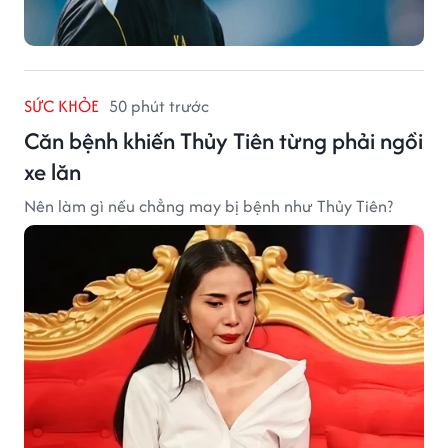
SỨC KHỎE
50 phút trước
Căn bệnh khiến Thủy Tiên từng phải ngồi
xe lăn
Nên làm gì nếu chẳng may bị bệnh như Thủy Tiên?