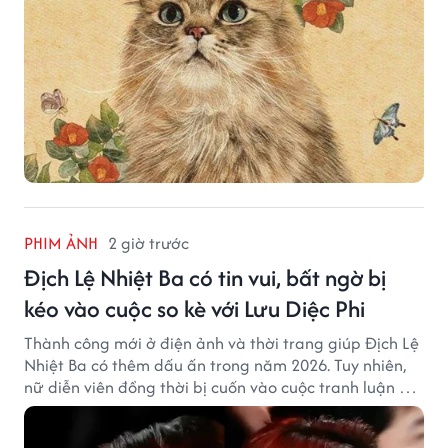
PHIM ẢNH
2 giờ trước
Địch Lệ Nhiệt Ba có tin vui, bất ngờ bị
kéo vào cuộc so kè với Lưu Diệc Phi
Thành công mới ở điện ảnh và thời trang giúp Địch Lệ
Nhiệt Ba có thêm dấu ấn trong năm 2026. Tuy nhiên,
nữ diễn viên đồng thời bị cuốn vào cuộc tranh luận với
Lưu Diệc Phi dù hai ngôi sao không có mâu thuẫn công
khai.