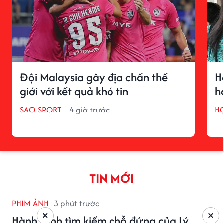
Đội Malaysia gây địa chấn thế
H
giới với kết quả khó tin
h
SAO SPORT
4 giờ trước
H
TIN MỚI
PHIM ẢNH
3 phút trước
×
×
Hành trình tìm kiếm chỗ đứng của Lý