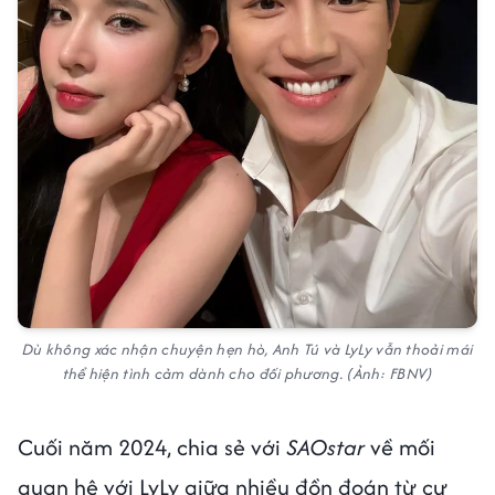
Dù không xác nhận chuyện hẹn hò, Anh Tú và LyLy vẫn thoải mái
thể hiện tình cảm dành cho đối phương. (Ảnh: FBNV)
Cuối năm 2024, chia sẻ với
SAOstar
về mối
quan hệ với LyLy giữa nhiều đồn đoán từ cư