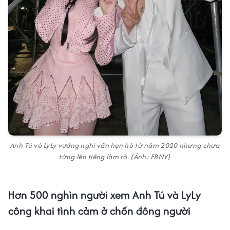
Anh Tú và LyLy vướng nghi vấn hẹn hò từ năm 2020 nhưng chưa
từng lên tiếng làm rõ. (Ảnh: FBNV)
Hơn 500 nghìn người xem Anh Tú và LyLy
công khai tình cảm ở chốn đông người