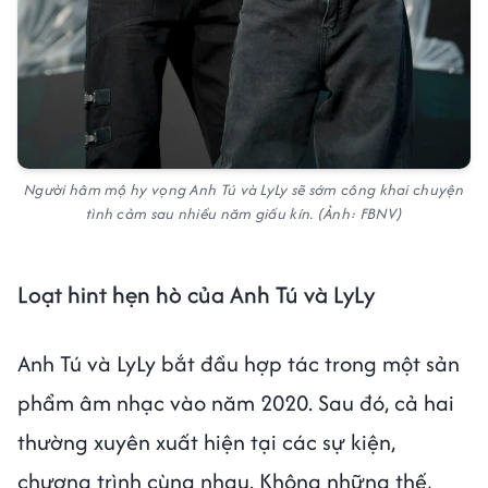
Người hâm mộ hy vọng Anh Tú và LyLy sẽ sớm công khai chuyện
tình cảm sau nhiều năm giấu kín. (Ảnh: FBNV)
Loạt hint hẹn hò của Anh Tú và LyLy
Anh Tú và LyLy bắt đầu hợp tác trong một sản
phẩm âm nhạc vào năm 2020. Sau đó, cả hai
thường xuyên xuất hiện tại các sự kiện,
chương trình cùng nhau. Không những thế,