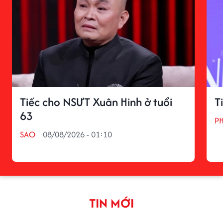
Tiếc cho NSƯT Xuân Hinh ở tuổi
T
63
P
SAO
08/08/2026 - 01:10
TIN MỚI