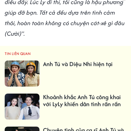
điều đấy. Lúc Ly đi thi, tôi cũng là hậu phương
giúp đỡ bạn. Tất cả đều dựa trên tình cảm
thôi, hoàn toàn không có chuyện cát-xê gì đâu
(Cười)".
TIN LIÊN QUAN
Anh Tú và Diệu Nhi hiện tại
Khoảnh khắc Anh Tú công khai
với LyLy khiến dân tình rần rần
Chuyện tình của ca sĩ Anh Tú và