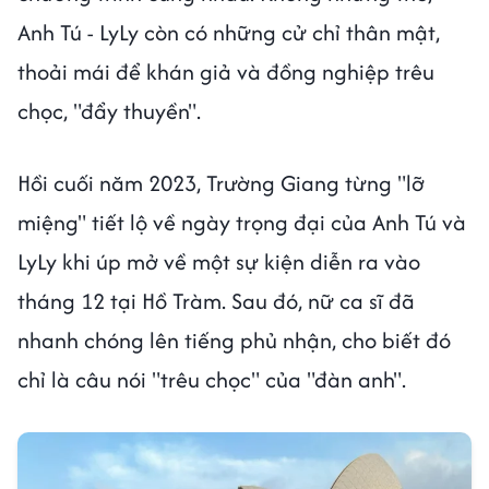
Anh Tú - LyLy còn có những cử chỉ thân mật,
thoải mái để khán giả và đồng nghiệp trêu
chọc, "đẩy thuyền".
Hồi cuối năm 2023, Trường Giang từng "lỡ
miệng" tiết lộ về ngày trọng đại của Anh Tú và
LyLy khi úp mở về một sự kiện diễn ra vào
tháng 12 tại Hồ Tràm. Sau đó, nữ ca sĩ đã
nhanh chóng lên tiếng phủ nhận, cho biết đó
chỉ là câu nói "trêu chọc" của "đàn anh".