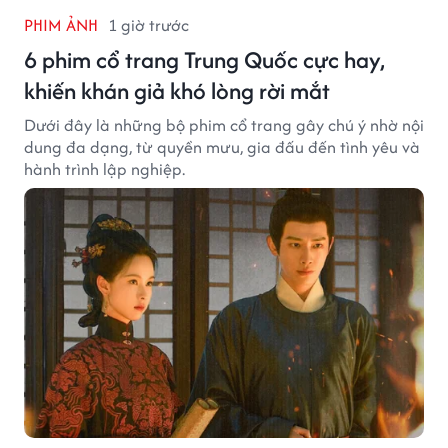
PHIM ẢNH
1 giờ trước
6 phim cổ trang Trung Quốc cực hay,
khiến khán giả khó lòng rời mắt
Dưới đây là những bộ phim cổ trang gây chú ý nhờ nội
dung đa dạng, từ quyền mưu, gia đấu đến tình yêu và
hành trình lập nghiệp.