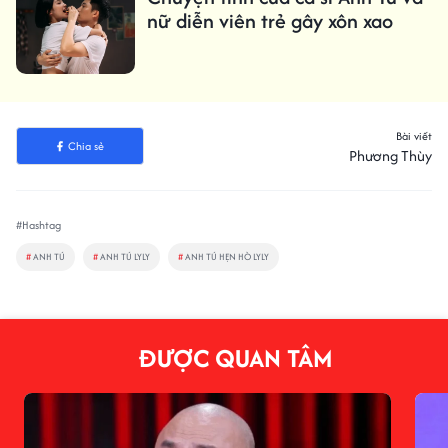
nữ diễn viên trẻ gây xôn xao
Bài viết
Chia sẻ
Phương Thùy
#Hashtag
#
ANH TÚ
#
ANH TÚ LYLY
#
ANH TÚ HẸN HÒ LYLY
ĐƯỢC QUAN TÂM