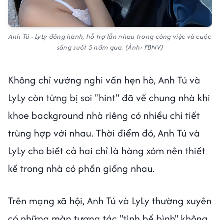
Anh Tú - LyLy đồng hành, hỗ trợ lẫn nhau trong công việc và cuộc
sống suốt 5 năm qua. (Ảnh: FBNV)
Không chỉ vướng nghi vấn hẹn hò, Anh Tú và
LyLy còn từng bị soi "hint" đã về chung nhà khi
khoe background nhà riêng có nhiều chi tiết
trùng hợp với nhau. Thời điểm đó, Anh Tú và
LyLy cho biết cả hai chỉ là hàng xóm nên thiết
kế trong nhà có phần giống nhau.
Trên mạng xã hội, Anh Tú và LyLy thường xuyên
có những màn tương tác "tình bể bình" không