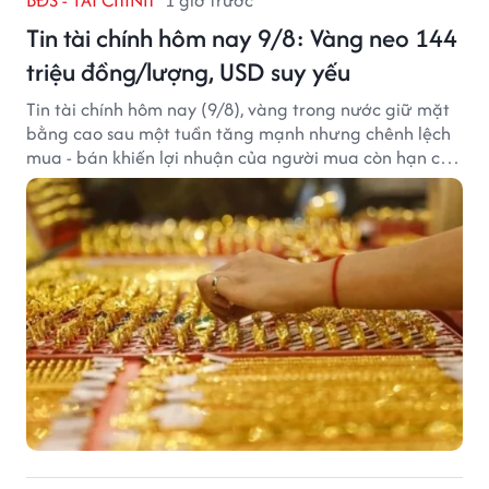
Tin tài chính hôm nay 9/8: Vàng neo 144
triệu đồng/lượng, USD suy yếu
Tin tài chính hôm nay (9/8), vàng trong nước giữ mặt
bằng cao sau một tuần tăng mạnh nhưng chênh lệch
mua - bán khiến lợi nhuận của người mua còn hạn chế,
trong khi USD chịu sức ép sau dữ liệu việc làm Mỹ gây
thất vọng.