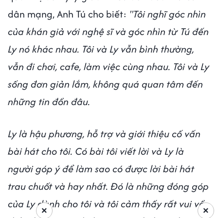
dân mạng, Anh Tú cho biết:
"Tôi nghĩ góc nhìn
của khán giả với nghệ sĩ và góc nhìn từ Tú đến
Ly nó khác nhau. Tôi và Ly vẫn bình thường,
vẫn đi chơi, cafe, làm việc cùng nhau. Tôi và Ly
sống đơn giản lắm, không quá quan tâm đến
những tin đồn đâu.
Ly là hậu phương, hỗ trợ và giới thiệu cố vấn
bài hát cho tôi. Có bài tôi viết lời và Ly là
người góp ý để làm sao có được lời bài hát
trau chuốt và hay nhất. Đó là những đóng góp
của Ly dành cho tôi và tôi cảm thấy rất vui về
×
×