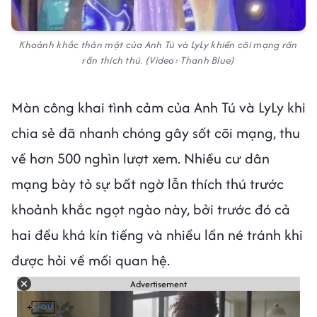
Khoảnh khắc thân mật của Anh Tú và LyLy khiến cõi mạng rần
rần thích thú. (Video: Thanh Blue)
Màn công khai tình cảm của Anh Tú và LyLy khi
chia sẻ đã nhanh chóng gây sốt cõi mạng, thu
về hơn 500 nghìn lượt xem. Nhiều cư dân
mạng bày tỏ sự bất ngờ lẫn thích thú trước
khoảnh khắc ngọt ngào này, bởi trước đó cả
hai đều khá kín tiếng và nhiều lần né tránh khi
được hỏi về mối quan hệ.
Advertisement