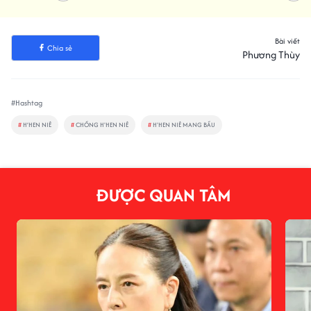
Bài viết
Chia sẻ
Phương Thùy
#Hashtag
#
H’HEN NIÊ
#
CHỒNG H'HEN NIÊ
#
H'HEN NIÊ MANG BẦU
ĐƯỢC QUAN TÂM