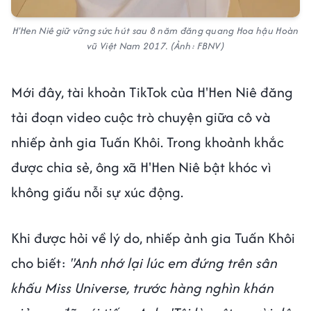
H'Hen Niê giữ vững sức hút sau 8 năm đăng quang Hoa hậu Hoàn
vũ Việt Nam 2017. (Ảnh: FBNV)
Mới đây, tài khoản TikTok của H'Hen Niê đăng
tải đoạn video cuộc trò chuyện giữa cô và
nhiếp ảnh gia Tuấn Khôi. Trong khoảnh khắc
được chia sẻ, ông xã H'Hen Niê bật khóc vì
không giấu nỗi sự xúc động.
Khi được hỏi về lý do, nhiếp ảnh gia Tuấn Khôi
cho biết:
"Anh nhớ lại lúc em đứng trên sân
khấu Miss Universe, trước hàng nghìn khán