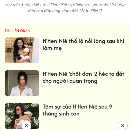
Sau gần 1 năm kết hôn, H'Hen Niê và nhiếp ảnh gia Tuấn Khôi sắp
đón con đầu lòng chào đời. (Ảnh: FBNV)
TIN LIÊN QUAN
H'Hen Niê thổ lộ nỗi lòng sau khi
làm mẹ
H'Hen Niê 'chốt đơn' 2 héc ta đất
cho người quan trọng
Tâm sự của H'Hen Niê sau 9
tháng sinh con
×
×