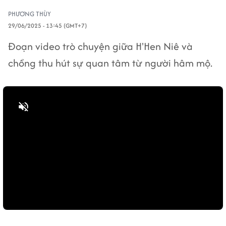
PHƯƠNG THÙY
29/06/2025 - 13:45 (GMT+7)
Đoạn video trò chuyện giữa H'Hen Niê và
chồng thu hút sự quan tâm từ người hâm mộ.
Bật tiếng