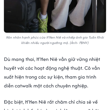
Hôn nhân hạnh phúc của H'Hen Niê và nhiếp ảnh gia Tuấn Khôi
khiến nhiều người ngưỡng mộ. (Ảnh: FBNV)
Dù mang thai, H'Hen Niê vẫn giữ vững nhiệt
huyết với các hoạt động nghệ thuật. Cô vẫn
xuất hiện trong các sự kiện, tham gia trình
diễn catwalk một cách chuyên nghiệp.
Đặc biệt, H'Hen Niê rất chăm chỉ chia sẻ về