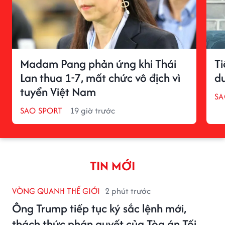
Madam Pang phản ứng khi Thái
Ti
Lan thua 1-7, mất chức vô địch vì
du
tuyển Việt Nam
S
SAO SPORT
19 giờ trước
TIN MỚI
VÒNG QUANH THẾ GIỚI
2 phút trước
Ông Trump tiếp tục ký sắc lệnh mới,
thách thức phán quyết của Tòa án Tối