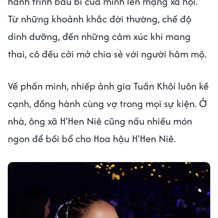
hành trình bầu bí của mình lên mạng xã hội.
Từ những khoảnh khắc đời thường, chế độ
dinh dưỡng, đến những cảm xúc khi mang
thai, cô đều cởi mở chia sẻ với người hâm mộ.
Về phần mình, nhiếp ảnh gia Tuấn Khôi luôn kề
cạnh, đồng hành cùng vợ trong mọi sự kiện. Ở
nhà, ông xã H'Hen Niê cũng nấu nhiều món
ngon để bồi bổ cho Hoa hậu H'Hen Niê.