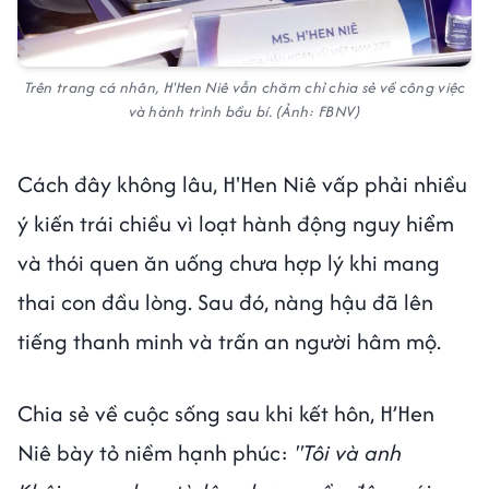
Trên trang cá nhân, H'Hen Niê vẫn chăm chỉ chia sẻ về công việc
và hành trình bầu bí. (Ảnh: FBNV)
Cách đây không lâu, H'Hen Niê vấp phải nhiều
ý kiến trái chiều vì loạt hành động nguy hiểm
và thói quen ăn uống chưa hợp lý khi mang
thai con đầu lòng. Sau đó, nàng hậu đã lên
tiếng thanh minh và trấn an người hâm mộ.
Chia sẻ về cuộc sống sau khi kết hôn, H’Hen
Niê bày tỏ niềm hạnh phúc:
"Tôi và anh