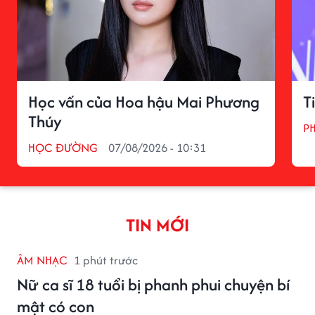
Học vấn của Hoa hậu Mai Phương
T
Thúy
P
HỌC ĐƯỜNG
07/08/2026 - 10:31
TIN MỚI
ÂM NHẠC
1 phút trước
Nữ ca sĩ 18 tuổi bị phanh phui chuyện bí
mật có con