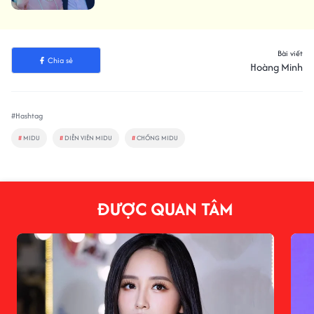
Bài viết
Chia sẻ
Hoàng Minh
#Hashtag
#
MIDU
#
DIỄN VIÊN MIDU
#
CHỒNG MIDU
ĐƯỢC QUAN TÂM