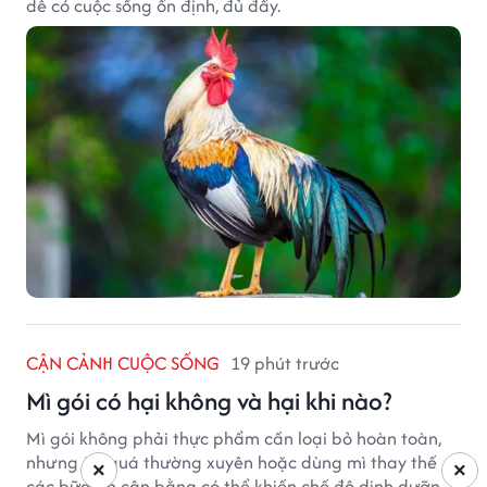
dễ có cuộc sống ổn định, đủ đầy.
CẬN CẢNH CUỘC SỐNG
19 phút trước
Mì gói có hại không và hại khi nào?
Mì gói không phải thực phẩm cần loại bỏ hoàn toàn,
nhưng ăn quá thường xuyên hoặc dùng mì thay thế
×
×
các bữa ăn cân bằng có thể khiến chế độ dinh dưỡng