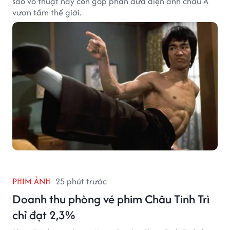
sao võ thuật này còn góp phần đưa điện ảnh châu Á
vươn tầm thế giới.
PHIM ẢNH
25 phút trước
Doanh thu phòng vé phim Châu Tinh Trì
chỉ đạt 2,3%