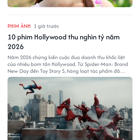
PHIM ẢNH
1 giờ trước
10 phim Hollywood thu nghìn tỷ năm
2026
Năm 2026 chứng kiến cuộc đua doanh thu khốc liệt
của nhiều bom tấn Hollywood. Từ Spider-Man: Brand
New Day đến Toy Story 5, hàng loạt tác phẩm đã
mang về hàng chục nghìn tỷ đồng và tạo nên những
cột mốc đáng nhớ tại phòng vé toàn cầu.