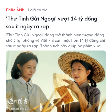
PHIM ẢNH
1 giờ trước
'Thư Tình Gửi Ngoại' vượt 14 tỷ đồng
sau ít ngày ra rạp
'Thư Tình Gửi Ngoại' đang trở thành hiện tượng đáng
chú ý tại phòng vé Việt khi cán mốc hơn 14 tỷ đồng chỉ
sau ít ngày ra rạp. Thành tích này giúp bộ phim vượt
kỳ vọng ban đầu và duy trì sức hút giữa cuộc cạnh
tranh của nhiều tác phẩm lớn.