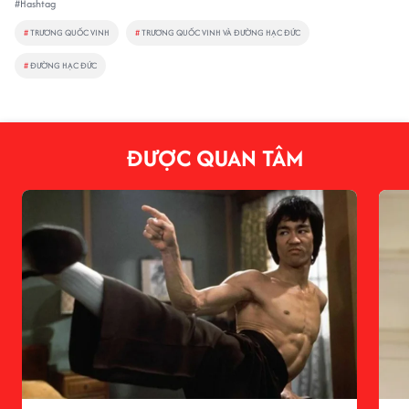
#Hashtag
#
TRƯƠNG QUỐC VINH
#
TRƯƠNG QUỐC VINH VÀ ĐƯỜNG HẠC ĐỨC
#
ĐƯỜNG HẠC ĐỨC
ĐƯỢC QUAN TÂM