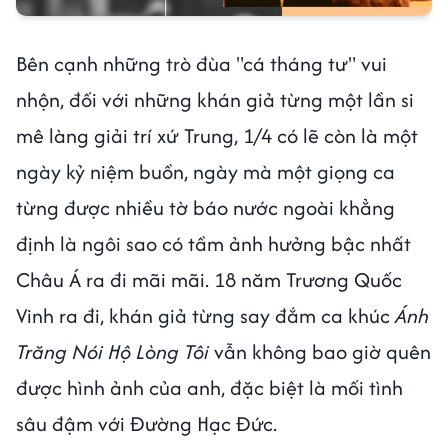
Bên cạnh những trò đùa "cá tháng tư" vui
nhộn, đối với những khán giả từng một lần si
mê làng giải trí xứ Trung, 1/4 có lẽ còn là một
ngày kỷ niệm buồn, ngày mà một giọng ca
từng được nhiều tờ báo nước ngoài khẳng
định là ngôi sao có tầm ảnh hưởng bậc nhất
Châu Á ra đi mãi mãi. 18 năm Trương Quốc
Vinh ra đi, khán giả từng say đắm ca khúc
Ánh
Trăng Nói Hộ Lòng Tôi
vẫn không bao giờ quên
được hình ảnh của anh, đặc biệt là mối tình
sâu đậm với Đường Hạc Đức.