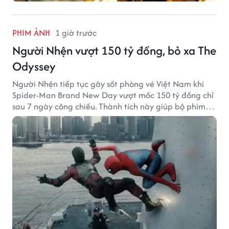
PHIM ẢNH
1 giờ trước
Người Nhện vượt 150 tỷ đồng, bỏ xa The
Odyssey
Người Nhện tiếp tục gây sốt phòng vé Việt Nam khi
Spider-Man Brand New Day vượt mốc 150 tỷ đồng chỉ
sau 7 ngày công chiếu. Thành tích này giúp bộ phim
của Tom Holland tạo khoảng cách đáng kể với The
Odyssey trên đường đua doanh thu.