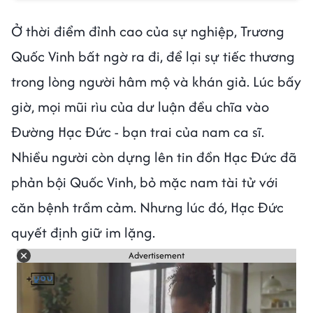
Ở thời điểm đỉnh cao của sự nghiệp, Trương
Quốc Vinh bất ngờ ra đi, để lại sự tiếc thương
trong lòng người hâm mộ và khán giả. Lúc bấy
giờ, mọi mũi rìu của dư luận đều chĩa vào
Đường Hạc Đức - bạn trai của nam ca sĩ.
Nhiều người còn dựng lên tin đồn Hạc Đức đã
phản bội Quốc Vinh, bỏ mặc nam tài tử với
căn bệnh trầm cảm. Nhưng lúc đó, Hạc Đức
quyết định giữ im lặng.
Advertisement