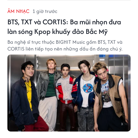
ÂM NHẠC
1 giờ trước
BTS, TXT và CORTIS: Ba mũi nhọn đưa
làn sóng Kpop khuấy đảo Bắc Mỹ
Ba nghệ sĩ trực thuộc BIGHIT Music gồm BTS, TXT và
CORTIS liên tiếp tạo nên những dấu ấn đáng chú ý.