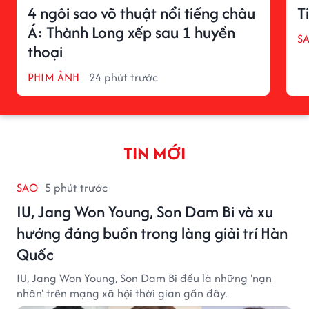
4 ngôi sao võ thuật nổi tiếng châu
T
Á: Thành Long xếp sau 1 huyền
S
thoại
PHIM ẢNH
24 phút trước
TIN MỚI
SAO
5 phút trước
IU, Jang Won Young, Son Dam Bi và xu
hướng đáng buồn trong làng giải trí Hàn
Quốc
IU, Jang Won Young, Son Dam Bi đều là những 'nạn
nhân' trên mạng xã hội thời gian gần đây.