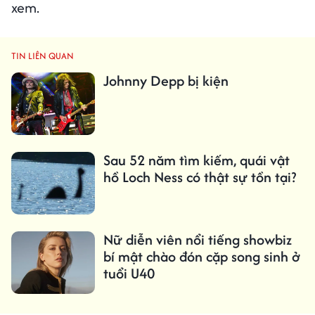
xem.
TIN LIÊN QUAN
Johnny Depp bị kiện
Sau 52 năm tìm kiếm, quái vật
hồ Loch Ness có thật sự tồn tại?
Nữ diễn viên nổi tiếng showbiz
bí mật chào đón cặp song sinh ở
tuổi U40