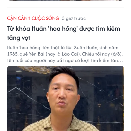
CẬN CẢNH CUỘC SỐNG
5 giờ trước
Từ khóa Huấn 'hoa hồng' được tìm kiếm
tăng vọt
Huấn 'hoa hồng' tên thật là Bùi Xuân Huấn, sinh năm
1985, quê Yên Bái (nay là Lào Cai). Chiều tối nay (6/8),
tên tuổi của người này bất ngờ có lượt tìm kiếm tăng
vọt.