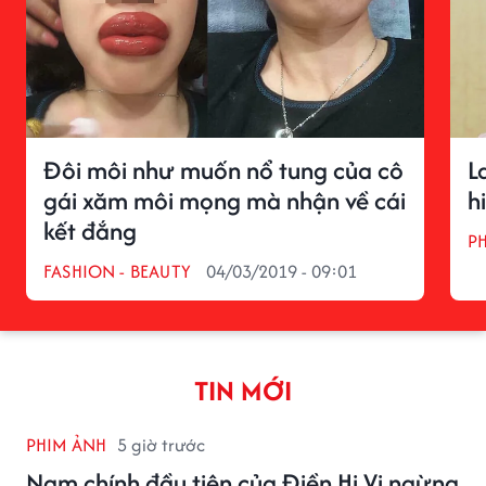
Đôi môi như muốn nổ tung của cô
L
gái xăm môi mọng mà nhận về cái
h
kết đắng
P
FASHION - BEAUTY
04/03/2019 - 09:01
TIN MỚI
PHIM ẢNH
5 giờ trước
Nam chính đầu tiên của Điền Hi Vi ngừng