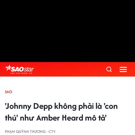
SAO
'Johnny Depp không phải là 'con
thú' như Amber Heard mô tả'
PHẠM QUỲNH THƯƠNG - CTV