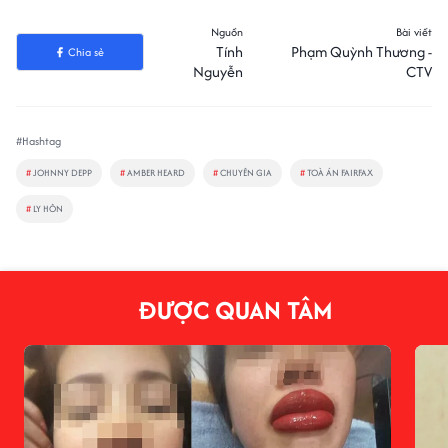
Nguồn
Bài viết
Tính
Phạm Quỳnh Thương -
Chia sẻ
Nguyễn
CTV
#Hashtag
#
JOHNNY DEPP
#
AMBER HEARD
#
CHUYÊN GIA
#
TOÀ ÁN FAIRFAX
#
LY HÔN
ĐƯỢC QUAN TÂM