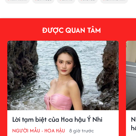
ĐƯỢC QUAN TÂM
Lời tạm biệt của Hoa hậu Ý Nhi
N
h
NGƯỜI MẪU - HOA HẬU
8 giờ trước