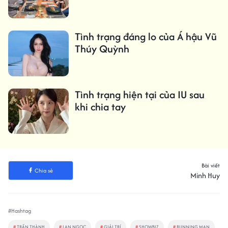
Tình trạng đáng lo của Á hậu Vũ
Thúy Quỳnh
Tình trạng hiện tại của IU sau
khi chia tay
Bài viết
Chia sẻ
Minh Huy
#Hashtag
#
TRẤN THÀNH
#
LAN NGỌC
#
GIẢI TRÍ
#
SHOWBIZ
#
RUNNING MAN