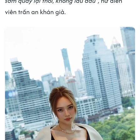
sớm quay lại thôi, không lâu đâu",
nữ diễn
viên trấn an khán giả.