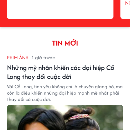
N
TIN MỚI
PHIM ẢNH
1 giờ trước
Những mỹ nhân khiến các đại hiệp Cổ
Long thay đổi cuộc đời
Với Cổ Long, tình yêu không chỉ là chuyện giang hồ, mà
còn là điều khiến những đại hiệp mạnh mẽ nhất phải
thay đổi cả cuộc đời.