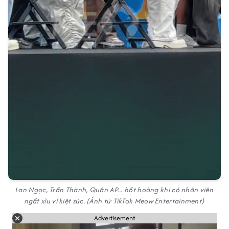
Lan Ngọc, Trấn Thành, Quân AP... hốt hoảng khi có nhân viên
ngất xỉu vì kiệt sức. (Ảnh từ TikTok Meow Entertainment)
Advertisement