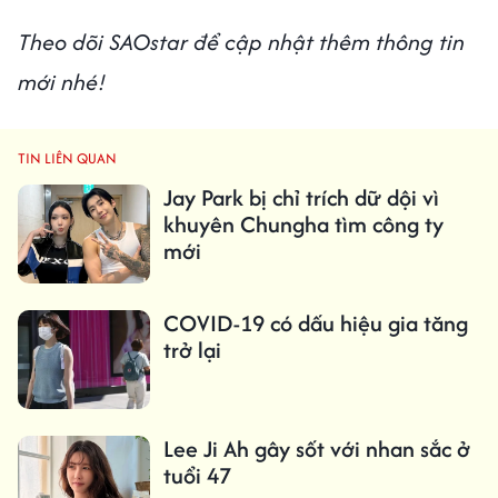
Theo dõi SAOstar để cập nhật thêm thông tin
mới nhé!
TIN LIÊN QUAN
Jay Park bị chỉ trích dữ dội vì
khuyên Chungha tìm công ty
mới
COVID-19 có dấu hiệu gia tăng
trở lại
Lee Ji Ah gây sốt với nhan sắc ở
tuổi 47