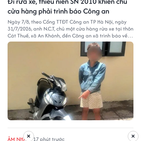
Đi rửa xe, thiếu niên SN 2010 khiến chủ
cửa hàng phải trình báo Công an
Ngày 7/8, theo Cổng TTĐT Công an TP Hà Nội, ngày
31/7/2026, anh N.C.T, chủ một cửa hàng rửa xe tại thôn
Cát Thuế, xã An Khánh, đến Công an xã trình báo về
việc bị mất trộm chiếc xe máy Honda Wave. Trong cốp
xe còn có nhiều giấy tờ cá nhân và khoảng 1,2 triệu
đồng tiền mặt.
×
×
ÂM NHẠC
17 phút trước