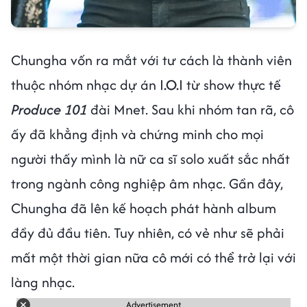
Chungha vốn ra mắt với tư cách là thành viên
thuộc nhóm nhạc dự án
I.O.I
từ show thực tế
Produce 101
đài Mnet. Sau khi nhóm tan rã, cô
ấy đã khẳng định và chứng minh cho mọi
người thấy mình là nữ ca sĩ solo xuất sắc nhất
trong ngành công nghiệp âm nhạc. Gần đây,
Chungha đã lên kế hoạch phát hành album
đầy đủ đầu tiên. Tuy nhiên, có vẻ như sẽ phải
mất một thời gian nữa cô mới có thể trở lại với
làng nhạc.
Advertisement