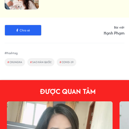
Bài viết
Chia sẻ
Hạnh Phạm
#Hashtag
#
CHUNGHA
#
SAO HÀN QUỐC
#
COVID-19
ĐƯỢC QUAN TÂM