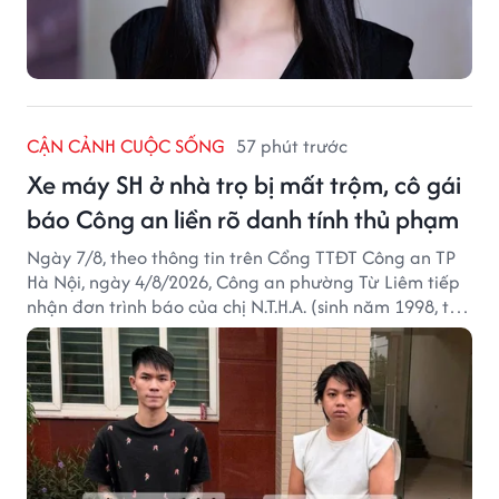
CẬN CẢNH CUỘC SỐNG
57 phút trước
Xe máy SH ở nhà trọ bị mất trộm, cô gái
báo Công an liền rõ danh tính thủ phạm
Ngày 7/8, theo thông tin trên Cổng TTĐT Công an TP
Hà Nội, ngày 4/8/2026, Công an phường Từ Liêm tiếp
nhận đơn trình báo của chị N.T.H.A. (sinh năm 1998, trú
tại phường Từ Liêm) về việc bị kẻ gian lấy trộm chiếc
xe mô tô Honda SH 125i, tại khu nhà trọ nơi đang sinh
sống.