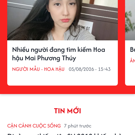
Nhiều người đang tìm kiếm Hoa
B
hậu Mai Phương Thúy
Â
NGƯỜI MẪU - HOA HẬU
05/08/2026 - 15:43
TIN MỚI
CẬN CẢNH CUỘC SỐNG
7 phút trước