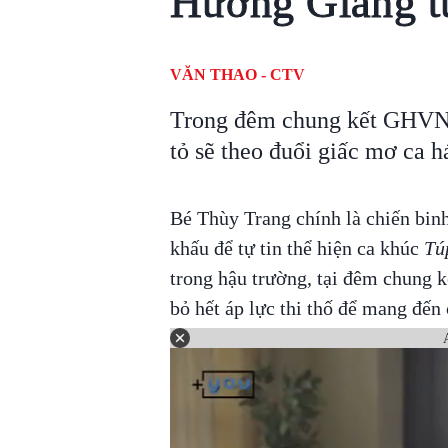
Hương Giang t
VĂN THAO - CTV
Trong đêm chung kết GHVN
tỏ sẽ theo đuổi giấc mơ ca há
Bé Thùy Trang chính là chiến bin
khấu để tự tin thể hiện ca khúc
Tú
trong hậu trường, tại đêm chung 
bỏ hết áp lực thi thố để mang đến 