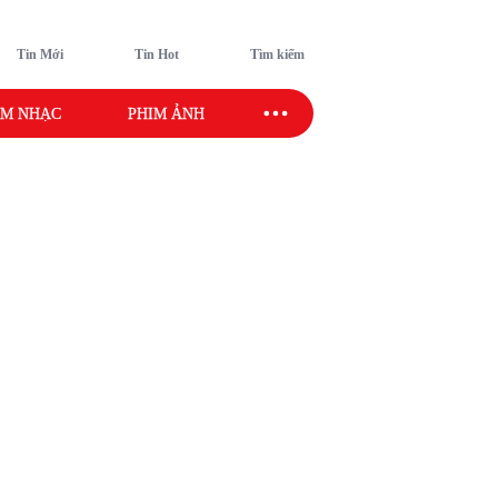
Tin Mới
Tin Hot
Tìm kiếm
M NHẠC
PHIM ẢNH
SAO SPORT