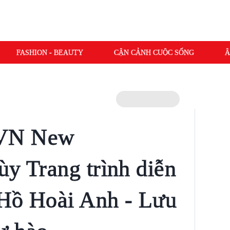
FASHION - BEAUTY
CẬN CẢNH CUỘC SỐNG
Â
HVN New
ùy Trang trình diễn
 Hồ Hoài Anh - Lưu