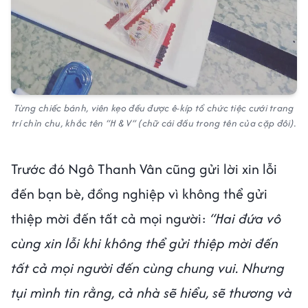
Từng chiếc bánh, viên kẹo đều được ê-kíp tổ chức tiệc cưới trang
trí chỉn chu, khắc tên “H & V” (chữ cái đầu trong tên của cặp đôi).
Trước đó Ngô Thanh Vân cũng gửi lời xin lỗi
đến bạn bè, đồng nghiệp vì không thể gửi
thiệp mời đến tất cả mọi người:
“Hai đứa vô
cùng xin lỗi khi không thể gửi thiệp mời đến
tất cả mọi người đến cùng chung vui. Nhưng
tụi mình tin rằng, cả nhà sẽ hiểu, sẽ thương và