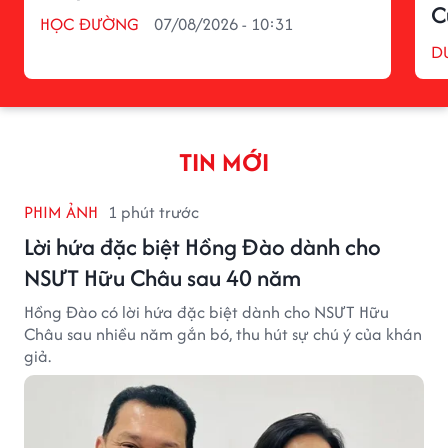
C
HỌC ĐƯỜNG
07/08/2026 - 10:31
D
TIN MỚI
PHIM ẢNH
1 phút trước
Lời hứa đặc biệt Hồng Đào dành cho
NSƯT Hữu Châu sau 40 năm
Hồng Đào có lời hứa đặc biệt dành cho NSƯT Hữu
Châu sau nhiều năm gắn bó, thu hút sự chú ý của khán
giả.