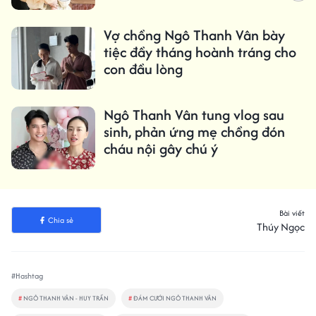
Vợ chồng Ngô Thanh Vân bày
tiệc đầy tháng hoành tráng cho
con đầu lòng
Ngô Thanh Vân tung vlog sau
sinh, phản ứng mẹ chồng đón
cháu nội gây chú ý
Bài viết
Chia sẻ
Thúy Ngọc
#Hashtag
#
NGÔ THANH VÂN - HUY TRẦN
#
ĐÁM CƯỚI NGÔ THANH VÂN