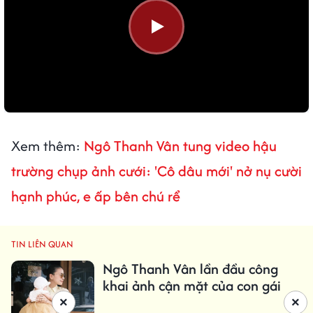
Xem thêm:
Ngô Thanh Vân tung video hậu
trường chụp ảnh cưới: 'Cô dâu mới' nở nụ cười
hạnh phúc, e ấp bên chú rể
TIN LIÊN QUAN
Ngô Thanh Vân lần đầu công
khai ảnh cận mặt của con gái
×
×