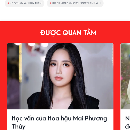
#
NGÔ THAN VÂN HUY TRẦN
#
KHÁCH MỜI ĐÁM CƯỚI NGÔ THANH VÂN
ĐƯỢC QUAN TÂM
Học vấn của Hoa hậu Mai Phương
N
Thúy
đ