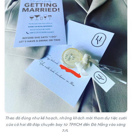
Theo đó đúng như kế hoạch, những khách mời tham dự tiệc cưới
của cả hai đã đáp chuyến bay từ TPHCM đến Đà Nẵng vào sáng
7/5.