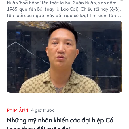
Huấn 'hoa hồng' tên thật là Bùi Xuân Huấn, sinh năm
1985, quê Yên Bái (nay là Lào Cai). Chiều tối nay (6/8),
tên tuổi của người này bất ngờ có lượt tìm kiếm tăng
vọt.
PHIM ẢNH
4 giờ trước
Những mỹ nhân khiến các đại hiệp Cổ
Long thay đổi cuộc đời