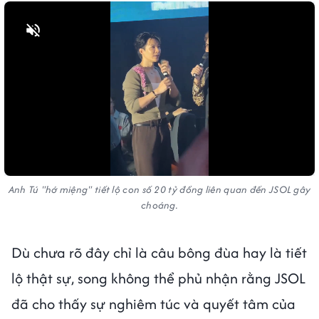
Bật tiếng
Anh Tú "hớ miệng" tiết lộ con số 20 tỷ đồng liên quan đến JSOL gây
choáng.
Dù chưa rõ đây chỉ là câu bông đùa hay là tiết
lộ thật sự, song không thể phủ nhận rằng JSOL
đã cho thấy sự nghiêm túc và quyết tâm của