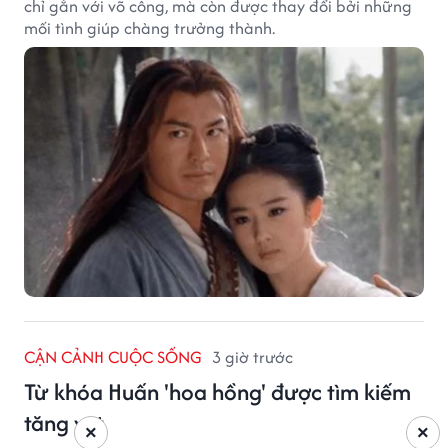
chỉ gắn với võ công, mà còn được thay đổi bởi những
mối tình giúp chàng trưởng thành.
CẬN CẢNH CUỘC SỐNG
3 giờ trước
Từ khóa Huấn 'hoa hồng' được tìm kiếm
tăng vọt
×
×