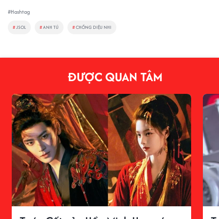
#Hashtag
#
JSOL
#
ANH TÚ
#
CHỒNG DIỆU NHI
ĐƯỢC QUAN TÂM