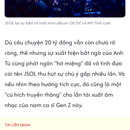
JSOL tại sự kiện ra mắt mini album OE OE và MV Tính Lười.
Dù câu chuyện 20 tỷ đồng vẫn còn chưa rõ
ràng, thế nhưng sự xuất hiện bất ngờ của Anh
Tú cùng phát ngôn "hớ miệng" đã vô tình đưa
cái tên JSOL thu hút sự chú ý gấp nhiều lần. Và
nếu nhìn theo hướng tích cực, đó cũng là một
"cú hích truyền thông" cho lần tái xuất âm
nhạc của nam ca sĩ Gen Z này.
TIN LIÊN QUAN