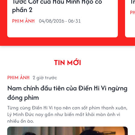
Tước Cốt của Hầu Minh Hạo có
T
phần 2
P
PHIM ẢNH
04/08/2026 - 06:31
TIN MỚI
PHIM ẢNH
2 giờ trước
Nam chính đầu tiên của Điền Hi Vi ngừng
đóng phim
Từng cùng Điền Hi Vi tạo nên cơn sốt phim thanh xuân,
Lý Minh Đức nay gần như biến mất khỏi màn ảnh vì
nhiều ồn ào.