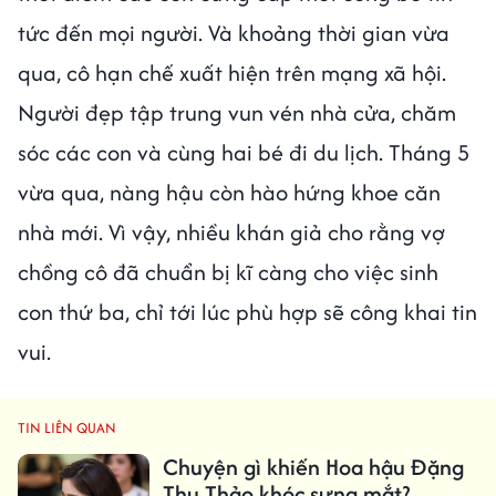
tức đến mọi người. Và khoảng thời gian vừa
qua, cô hạn chế xuất hiện trên mạng xã hội.
Người đẹp tập trung vun vén nhà cửa, chăm
sóc các con và cùng hai bé đi du lịch. Tháng 5
vừa qua, nàng hậu còn hào hứng khoe căn
nhà mới. Vì vậy, nhiều khán giả cho rằng vợ
chồng cô đã chuẩn bị kĩ càng cho việc sinh
con thứ ba, chỉ tới lúc phù hợp sẽ công khai tin
vui.
TIN LIÊN QUAN
Chuyện gì khiến Hoa hậu Đặng
Thu Thảo khóc sưng mắt?