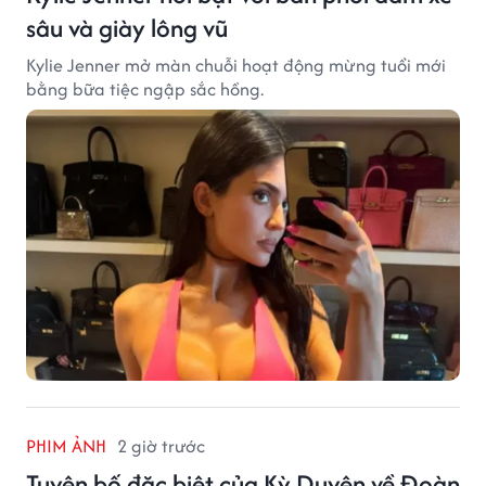
sâu và giày lông vũ
Kylie Jenner mở màn chuỗi hoạt động mừng tuổi mới
bằng bữa tiệc ngập sắc hồng.
PHIM ẢNH
2 giờ trước
Tuyên bố đặc biệt của Kỳ Duyên về Đoàn