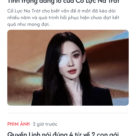
Tình trạng đáng lo của Cổ Lực Na Trát
Cổ Lực Na Trát cho biết vấn đề ở mắt đã kéo dài
nhiều năm và quá trình hồi phục hiện chưa đạt kết
quả như mong đợi.
PHIM ẢNH
2 giờ trước
Quyền Linh nói đúng 4 từ về 2 con gái