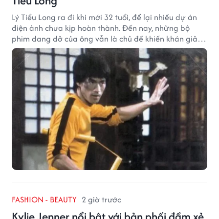
Tiểu Long
Lý Tiểu Long ra đi khi mới 32 tuổi, để lại nhiều dự án
điện ảnh chưa kịp hoàn thành. Đến nay, những bộ
phim dang dở của ông vẫn là chủ đề khiến khán giả
tiếc nuối.
FASHION - BEAUTY
2 giờ trước
Kylie Jenner nổi bật với bản phối đầm xẻ