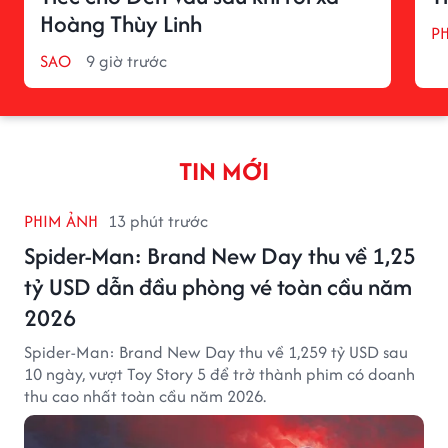
Hoàng Thùy Linh
P
SAO
9 giờ trước
TIN MỚI
PHIM ẢNH
13 phút trước
Spider-Man: Brand New Day thu về 1,25
tỷ USD dẫn đầu phòng vé toàn cầu năm
2026
Spider-Man: Brand New Day thu về 1,259 tỷ USD sau
10 ngày, vượt Toy Story 5 để trở thành phim có doanh
thu cao nhất toàn cầu năm 2026.