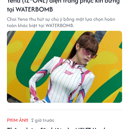
Yena (IZ*ONE) diện trang phục kín bưng
tại WATERBOMB
Choi Yena thu hút sự chú ý bằng một lựa chọn hoàn
toàn khác biệt tại WATERBOMB.
PHIM ẢNH
2 giờ trước